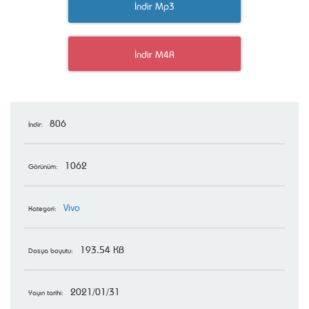
İndir Mp3
İndir M4R
806
İndir:
1062
Görünüm:
Vivo
Kategori:
193.54 KB
Dosya boyutu:
2021/01/31
Yayın tarihi: