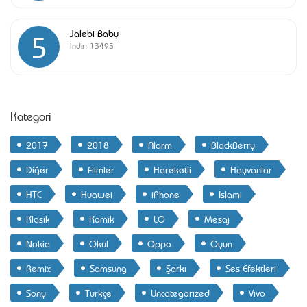
Jalebi Baby
5
İndir:
13495
Kategori
2017
2018
Alarm
BlackBerry
Diğer
Filmler
Hareketli
Hayvanlar
HTC
Huawei
iPhone
Islami
Klasik
Komik
LG
Mesaj
Nokia
Okul
Oppo
Oyun
Remix
Samsung
Şarkı
Ses Efektleri
Sony
Türkçe
Uncategorized
Vivo