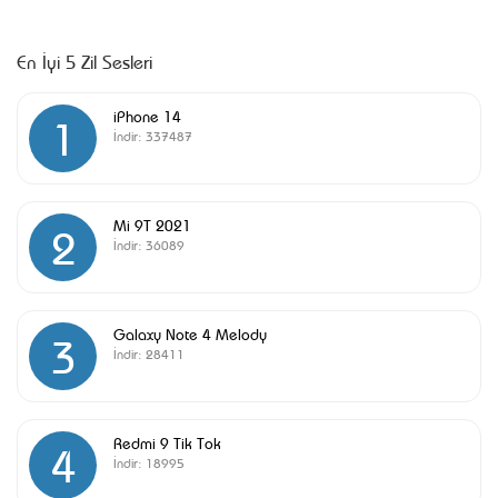
En İyi 5 Zil Sesleri
iPhone 14
1
İndir:
337487
Mi 9T 2021
2
İndir:
36089
Galaxy Note 4 Melody
3
İndir:
28411
Redmi 9 Tik Tok
4
İndir:
18995