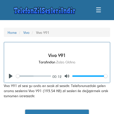
☰
Home
Vivo
Vivo Y91
Vivo Y91
Tarafından
Zalza Cildina
00:12
Seek
Volume
Play
Mute
Vivo Y91 zil sesi şu anda en sıcak zil sesidir. Telefonunuzdaki gelen
arama seslerini Vivo Y91 (193.54 KB) zil sesleri ile değiştirmek artık
tamamen ücretsizdir.