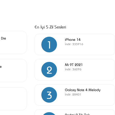
En İyi 5 Zil Sesleri
 Die
iPhone 14
1
İndir:
333716
Mi 9T 2021
2
e
İndir:
36076
Galaxy Note 4 Melody
3
İndir:
28401
Redmi 9 Tik Tok