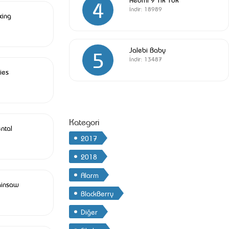
4
İndir:
18989
xing
Jalebi Baby
5
İndir:
13487
ies
Kategori
ntal
2017
2018
Alarm
ainsaw
BlackBerry
Diğer