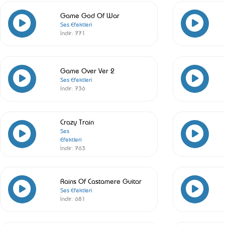
Game God Of War
Ses Efektleri
İndir:
771
Game Over Ver 2
Ses Efektleri
İndir:
736
Crazy Train
Ses
Efektleri
İndir:
763
Rains Of Castamere Guitar
Ses Efektleri
İndir:
681