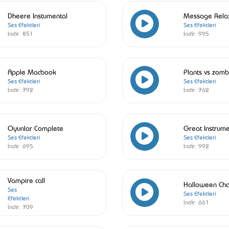
Dheere Instumental
Message Rela
Ses Efektleri
Ses Efektleri
İndir:
851
İndir:
995
Apple Macbook
Plants vs zomb
Ses Efektleri
Ses Efektleri
İndir:
792
İndir:
762
Oyunlar Complete
Great Instrume
Ses Efektleri
Ses Efektleri
İndir:
695
İndir:
992
Vampire call
Halloween Ch
Ses
Ses Efektleri
Efektleri
İndir:
661
İndir:
709