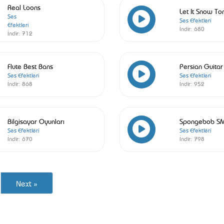
Real Loons
Let It Snow To
Ses
Ses Efektleri
Efektleri
İndir:
680
İndir:
712
Flute Best Bans
Persian Guitar
Ses Efektleri
Ses Efektleri
İndir:
868
İndir:
952
Bilgisayar Oyunları
Spongebob S
Ses Efektleri
Ses Efektleri
İndir:
670
İndir:
798
Next »