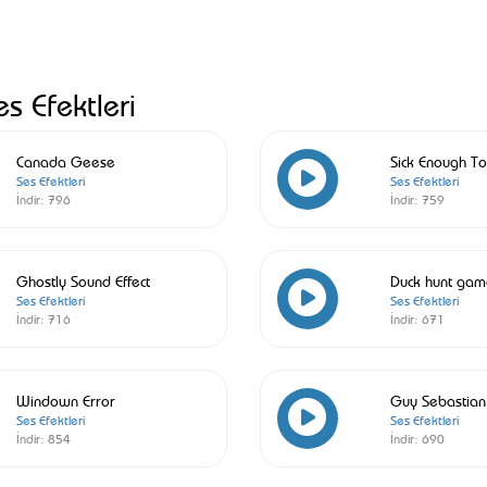
es Efektleri
Canada Geese
Sick Enough To
Ses Efektleri
Ses Efektleri
İndir:
796
İndir:
759
Ghostly Sound Effect
Duck hunt gam
Ses Efektleri
Ses Efektleri
İndir:
716
İndir:
671
Windown Error
Guy Sebastian
Ses Efektleri
Ses Efektleri
İndir:
854
İndir:
690