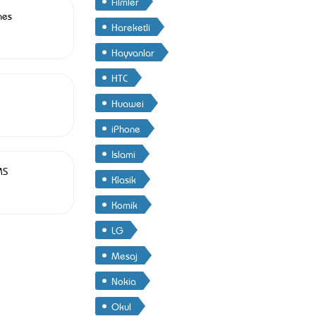
Filmler
nes
Hareketli
Hayvanlar
HTC
Huawei
iPhone
Islami
MS
Klasik
Komik
LG
Mesaj
Nokia
Okul