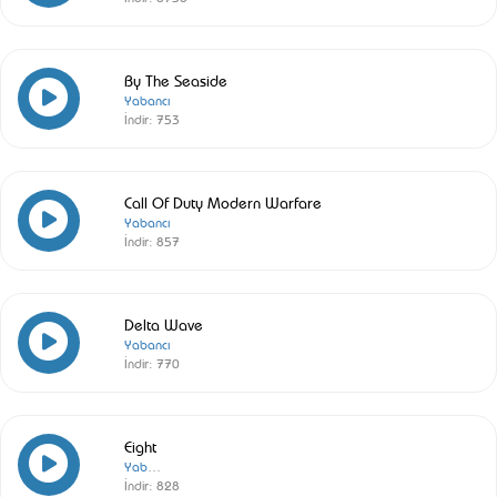
By The Seaside
Yabancı
İndir:
753
Call Of Duty Modern Warfare
Yabancı
İndir:
857
Delta Wave
Yabancı
İndir:
770
Eight
Yabancı
İndir:
828