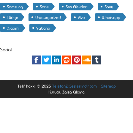
Samsung
Şarkı
Ses Efektleri
Sony
Türkçe
Uncategorized
Vivo
Whatsapp
Xiaomi
Yabancı
Social
Telif hakkı © 2025
TelefonZilSesleriIndir.com
|
Sitemap
Kurucu: Zalza Cildina