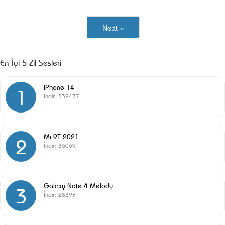
Next »
En İyi 5 Zil Sesleri
iPhone 14
1
İndir:
332477
Mi 9T 2021
2
İndir:
36069
Galaxy Note 4 Melody
3
İndir:
28397