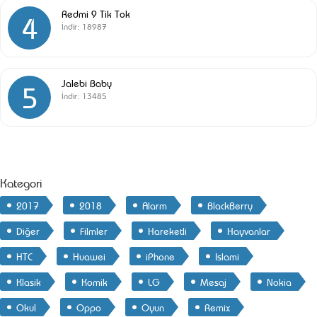
Redmi 9 Tik Tok
4
İndir:
18987
Jalebi Baby
5
İndir:
13485
Kategori
2017
2018
Alarm
BlackBerry
Diğer
Filmler
Hareketli
Hayvanlar
HTC
Huawei
iPhone
Islami
Klasik
Komik
LG
Mesaj
Nokia
Okul
Oppo
Oyun
Remix