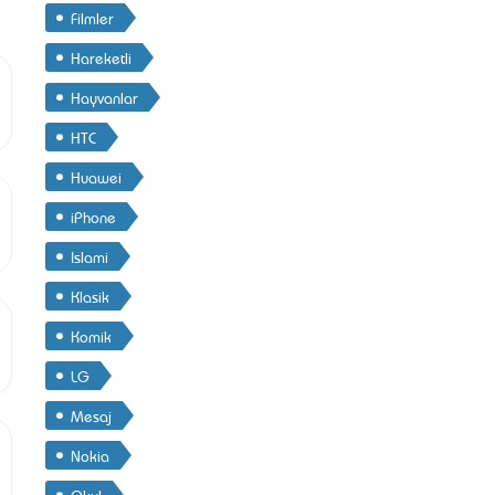
Filmler
Hareketli
Hayvanlar
HTC
Huawei
iPhone
Islami
Klasik
Komik
LG
Mesaj
Nokia
Okul