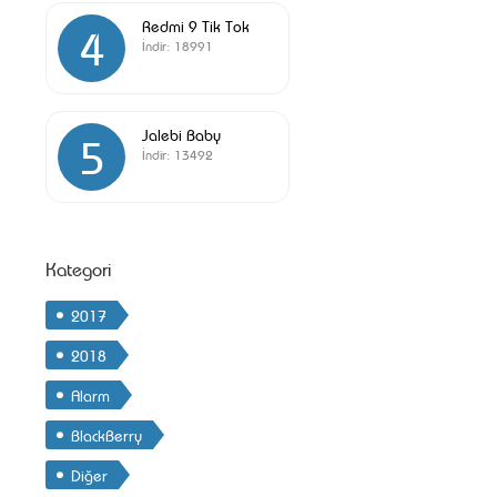
Redmi 9 Tik Tok
4
İndir:
18991
Jalebi Baby
5
İndir:
13492
Kategori
2017
2018
Alarm
BlackBerry
Diğer