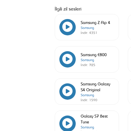
İlgili zil sesleri
Samsung Z Flip 4
Samsung
İndir:
4351
Samsung E800
Samsung
İndir:
725
Samsung Galaxy
S4 Original
Samsung
İndir:
1590
Galaxy S7 Best
Tune
Samsung