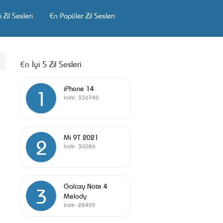
 Zil Sesleri
En Popüler Zil Sesleri
En İyi 5 Zil Sesleri
iPhone 14
1
İndir:
336740
Mi 9T 2021
2
İndir:
36086
Galaxy Note 4
3
Melody
İndir:
28409