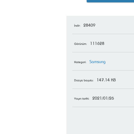
28409
İndir:
111628
Görünüm:
Samsung
Kategori:
147.14 KB
Dosya boyutu:
2021/01/26
Yayın tarihi: