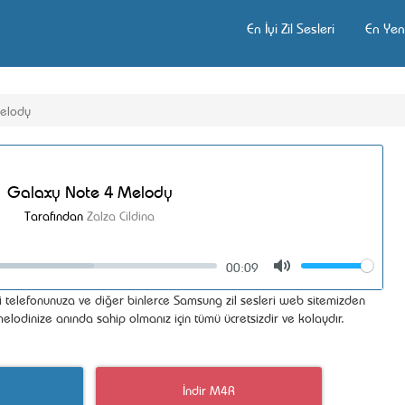
En İyi Zil Sesleri
En Yeni
elody
Galaxy Note 4 Melody
Tarafından
Zalza Cildina
00:09
Volume
Mute
telefonunuza ve diğer binlerce Samsung zil sesleri web sitemizden
 melodinize anında sahip olmanız için tümü ücretsizdir ve kolaydır.
İndir M4R