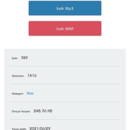
İndir Mp3
İndir M4R
789
İndir:
1416
Görünüm:
Vivo
Kategori:
248.76 KB
Dosya boyutu:
2021/06/29
Yayın tarihi: