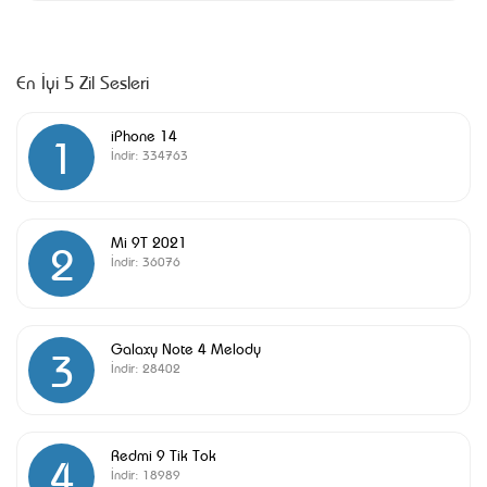
En İyi 5 Zil Sesleri
iPhone 14
1
İndir:
334763
Mi 9T 2021
2
İndir:
36076
Galaxy Note 4 Melody
3
İndir:
28402
Redmi 9 Tik Tok
4
İndir:
18989