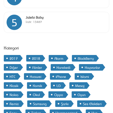
Jalebi Baby
5
İndir:
13487
Kategori
2017
2018
Alarm
BlackBerry
Diğer
Filmler
Hareketli
Hayvanlar
HTC
Huawei
iPhone
Islami
Klasik
Komik
LG
Mesaj
Nokia
Okul
Oppo
Oyun
Remix
Samsung
Şarkı
Ses Efektleri
Sony
Türkçe
Uncategorized
Vivo