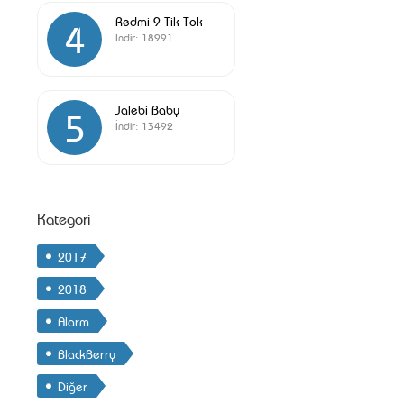
Redmi 9 Tik Tok
4
İndir:
18991
Jalebi Baby
5
İndir:
13492
Kategori
2017
2018
Alarm
BlackBerry
Diğer