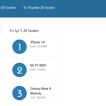
 Zil Sesleri
En Popüler Zil Sesleri
En İyi 5 Zil Sesleri
iPhone 14
1
İndir:
336088
Mi 9T 2021
2
İndir:
36080
Galaxy Note 4
3
Melody
İndir:
28404