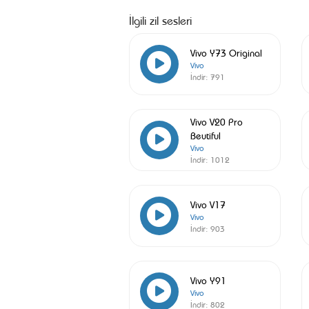
İlgili zil sesleri
Vivo Y73 Original
Vivo
İndir:
791
Vivo V20 Pro
Beutiful
Vivo
İndir:
1012
Vivo V17
Vivo
İndir:
903
Vivo Y91
Vivo
İndir:
802