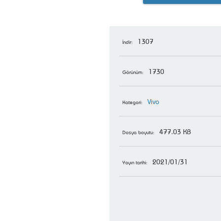
1307
İndir:
1730
Görünüm:
Vivo
Kategori:
477.03 KB
Dosya boyutu:
2021/01/31
Yayın tarihi: