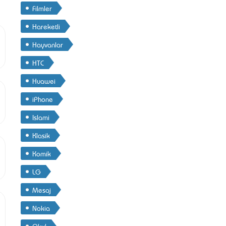
Filmler
Hareketli
Hayvanlar
HTC
Huawei
iPhone
Islami
Klasik
Komik
LG
Mesaj
Nokia
Okul