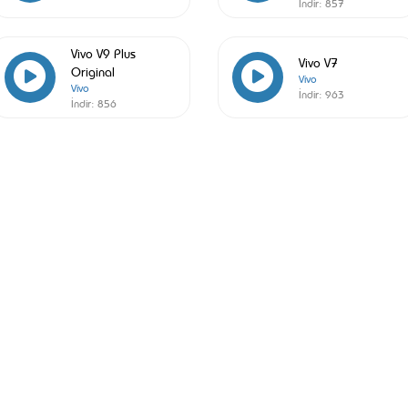
İndir:
857
Vivo V9 Plus
Vivo V7
Original
Vivo
Vivo
İndir:
963
İndir:
856