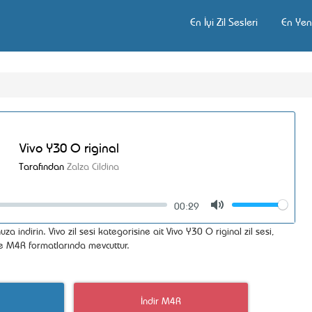
En İyi Zil Sesleri
En Yeni
Vivo Y30 O riginal
Tarafından
Zalza Cildina
00:29
Volume
Mute
uza indirin. Vivo zil sesi kategorisine ait Vivo Y30 O riginal zil sesi,
ve M4R formatlarında mevcuttur.
İndir M4R