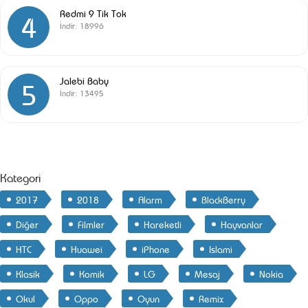
Redmi 9 Tik Tok
4
İndir:
18996
Jalebi Baby
5
İndir:
13495
Kategori
2017
2018
Alarm
BlackBerry
Diğer
Filmler
Hareketli
Hayvanlar
HTC
Huawei
iPhone
Islami
Klasik
Komik
LG
Mesaj
Nokia
Okul
Oppo
Oyun
Remix