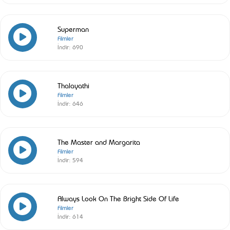
Superman
Filmler
İndir:
690
Thalayathi
Filmler
İndir:
646
The Master and Margarita
Filmler
İndir:
594
Always Look On The Bright Side Of Life
Filmler
İndir:
614