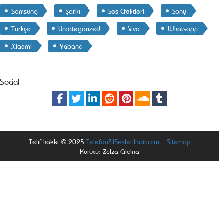
Samsung
Şarkı
Ses Efektleri
Sony
Türkçe
Uncategorized
Vivo
Whatsapp
Xiaomi
Yabancı
Social
Telif hakkı © 2025
TelefonZilSesleriIndir.com
|
Sitemap
Kurucu: Zalza Cildina