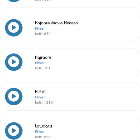
Kajaare Movie Himesh
Filmler
İndir:
676
Kajraare
Filmler
İndir:
701
Killbill
Filmler
İndir:
1210
Lawaaris
Filmler
İndir:
656