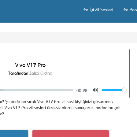
En İyi Zil Sesleri
En Yeni
Vivo V17 Pro
Tarafından
Zalza Cildina
00:28
Volume
Mute
ı? Şu anda en sıcak Vivo V17 Pro zil sesi kişiliğinizi göstermek
eli Vivo V17 Pro zil sesleri ücretsiz olarak sunuyoruz, neden bu çok
uz?