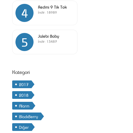
Redmi 9 Tik Tok
4
İndir:
18989
Jalebi Baby
5
İndir:
13487
Kategori
2017
2018
Alarm
BlackBerry
Diğer