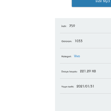
İndir Mp3
759
İndir:
1033
Görünüm:
Vivo
Kategori:
221.29 KB
Dosya boyutu:
2021/01/31
Yayın tarihi: