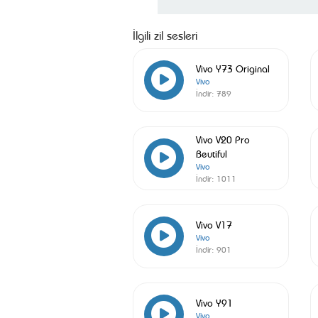
İlgili zil sesleri
Vivo Y73 Original
Vivo
İndir:
789
Vivo V20 Pro
Beutiful
Vivo
İndir:
1011
Vivo V17
Vivo
İndir:
901
Vivo Y91
Vivo