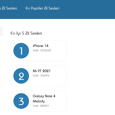
 Zil Sesleri
En Popüler Zil Sesleri
En İyi 5 Zil Sesleri
iPhone 14
1
İndir:
333660
Mi 9T 2021
2
İndir:
36076
Galaxy Note 4
3
Melody
İndir:
28401