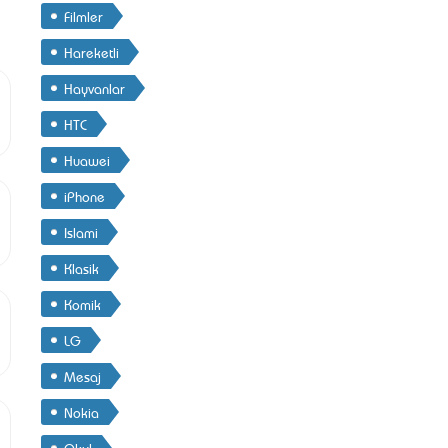
Filmler
Hareketli
Hayvanlar
HTC
Huawei
iPhone
Islami
Klasik
Komik
LG
Mesaj
Nokia
Okul