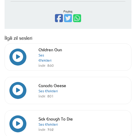
Paylaş
İlgili zil sesleri
Children Gun
Ses
Efektleri
İndir:
860
Canada Geese
Ses Efektleri
İndir:
801
Sick Enough To Die
Ses Efektleri
İndir:
762