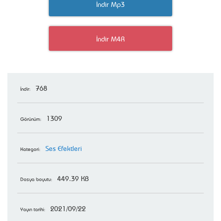
İndir Mp3
İndir M4R
768
İndir:
1309
Görünüm:
Ses Efektleri
Kategori:
449.39 KB
Dosya boyutu:
2021/09/22
Yayın tarihi: