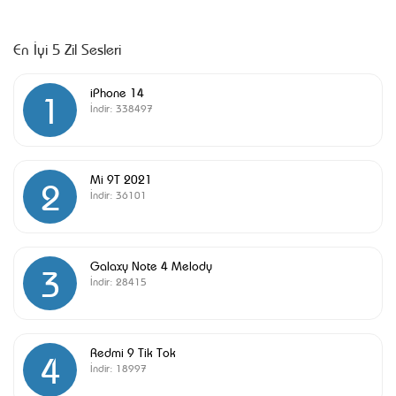
En İyi 5 Zil Sesleri
iPhone 14
1
İndir:
338497
Mi 9T 2021
2
İndir:
36101
Galaxy Note 4 Melody
3
İndir:
28415
Redmi 9 Tik Tok
4
İndir:
18997