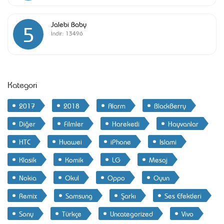
Jalebi Baby
5
İndir:
13496
Kategori
2017
2018
Alarm
BlackBerry
Diğer
Filmler
Hareketli
Hayvanlar
HTC
Huawei
iPhone
Islami
Klasik
Komik
LG
Mesaj
Nokia
Okul
Oppo
Oyun
Remix
Samsung
Şarkı
Ses Efektleri
Sony
Türkçe
Uncategorized
Vivo