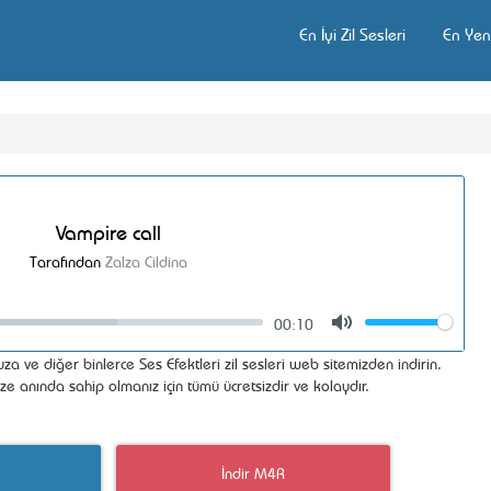
En İyi Zil Sesleri
En Yeni
Vampire call
Tarafından
Zalza Cildina
00:10
Volume
Mute
za ve diğer binlerce Ses Efektleri zil sesleri web sitemizden indirin.
ize anında sahip olmanız için tümü ücretsizdir ve kolaydır.
İndir M4R