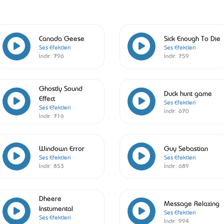
Canada Geese
Sick Enough To Die
Ses Efektleri
Ses Efektleri
İndir:
796
İndir:
759
Ghostly Sound
Duck hunt game
Effect
Ses Efektleri
Ses Efektleri
İndir:
670
İndir:
716
Windown Error
Guy Sebastian
Ses Efektleri
Ses Efektleri
İndir:
853
İndir:
689
Dheere
Message Relaxing
Instumental
Ses Efektleri
Ses Efektleri
İndir:
994