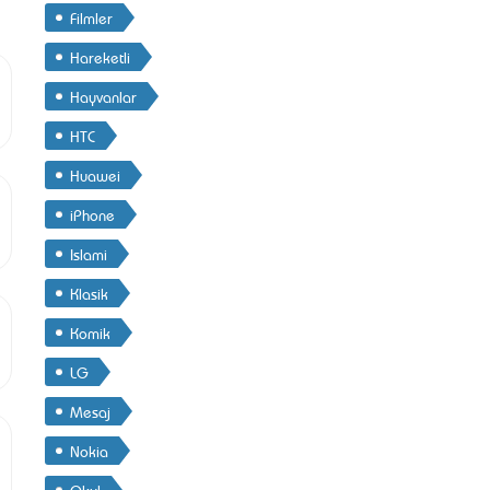
Filmler
Hareketli
Hayvanlar
HTC
Huawei
iPhone
Islami
Klasik
Komik
LG
Mesaj
Nokia
Okul