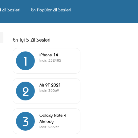
 Zil Sesleri
En Popüler Zil Sesleri
En İyi 5 Zil Sesleri
iPhone 14
1
İndir:
332485
Mi 9T 2021
2
İndir:
36069
Galaxy Note 4
3
Melody
İndir:
28397