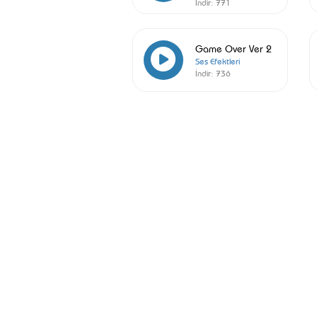
İndir:
771
Game Over Ver 2
Ses Efektleri
İndir:
736