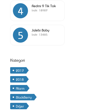
Redmi 9 Tik Tok
4
İndir:
18987
Jalebi Baby
5
İndir:
13485
Kategori
2017
2018
Alarm
BlackBerry
Diğer