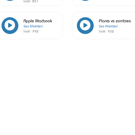
İndir:
851
Apple Macbook
Plants vs zombies
Ses Efektleri
Ses Efektleri
İndir:
792
İndir:
762