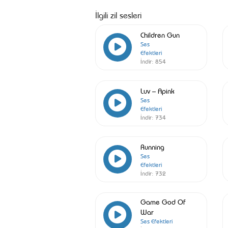
İlgili zil sesleri
Children Gun
Ses
Efektleri
İndir:
854
Luv – Apink
Ses
Efektleri
İndir:
734
Running
Ses
Efektleri
İndir:
732
Game God Of
War
Ses Efektleri