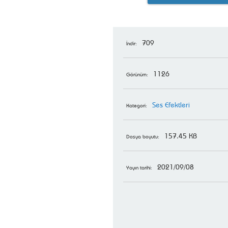
709
İndir:
1126
Görünüm:
Ses Efektleri
Kategori:
157.45 KB
Dosya boyutu:
2021/09/08
Yayın tarihi: