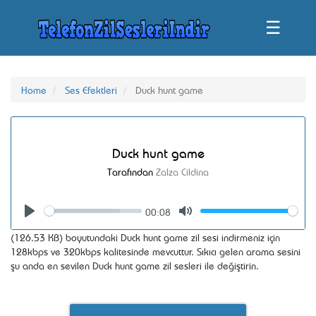
☰
Home
Ses Efektleri
Duck hunt game
Duck hunt game
Tarafından
Zalza Cildina
00:08
Seek
Volume
Play
Mute
(126.53 KB) boyutundaki Duck hunt game zil sesi indirmeniz için
128kbps ve 320kbps kalitesinde mevcuttur. Sıkıcı gelen arama sesini
şu anda en sevilen Duck hunt game zil sesleri ile değiştirin.