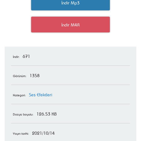
İndir Mp3
İndir M4R
671
İndir:
1358
Görünüm:
Ses Efektleri
Kategori:
126.53 KB
Dosya boyutu:
2021/10/14
Yayın tarihi: