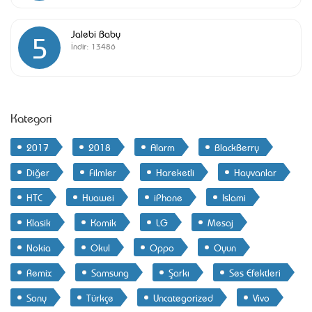
Jalebi Baby
5
İndir:
13486
Kategori
2017
2018
Alarm
BlackBerry
Diğer
Filmler
Hareketli
Hayvanlar
HTC
Huawei
iPhone
Islami
Klasik
Komik
LG
Mesaj
Nokia
Okul
Oppo
Oyun
Remix
Samsung
Şarkı
Ses Efektleri
Sony
Türkçe
Uncategorized
Vivo