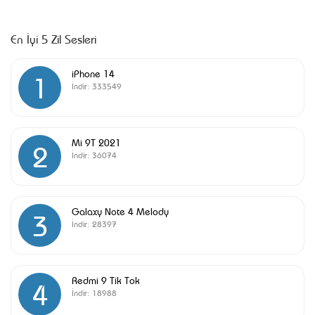
En İyi 5 Zil Sesleri
iPhone 14
1
İndir:
333549
Mi 9T 2021
2
İndir:
36074
Galaxy Note 4 Melody
3
İndir:
28397
Redmi 9 Tik Tok
4
İndir:
18988