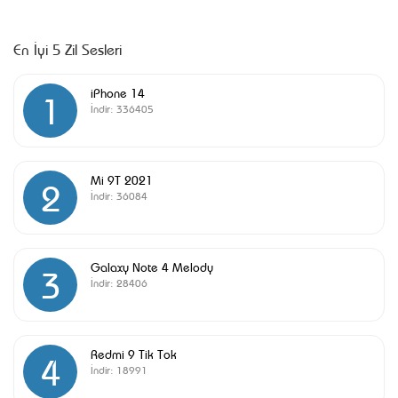
En İyi 5 Zil Sesleri
iPhone 14
1
İndir:
336405
Mi 9T 2021
2
İndir:
36084
Galaxy Note 4 Melody
3
İndir:
28406
Redmi 9 Tik Tok
4
İndir:
18991