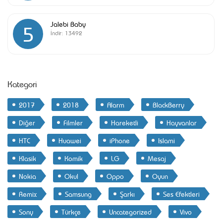
Jalebi Baby
5
İndir:
13492
Kategori
2017
2018
Alarm
BlackBerry
Diğer
Filmler
Hareketli
Hayvanlar
HTC
Huawei
iPhone
Islami
Klasik
Komik
LG
Mesaj
Nokia
Okul
Oppo
Oyun
Remix
Samsung
Şarkı
Ses Efektleri
Sony
Türkçe
Uncategorized
Vivo