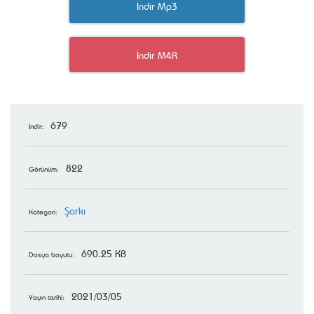
İndir Mp3
İndir M4R
679
İndir:
822
Görünüm:
Şarkı
Kategori:
690.25 KB
Dosya boyutu:
2021/03/05
Yayın tarihi: