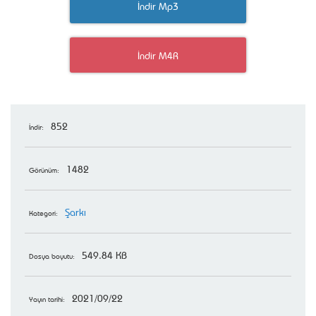
İndir Mp3
İndir M4R
852
İndir:
1482
Görünüm:
Şarkı
Kategori:
549.84 KB
Dosya boyutu:
2021/09/22
Yayın tarihi: