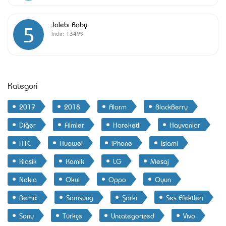
Jalebi Baby
5
İndir:
13499
Kategori
2017
2018
Alarm
BlackBerry
Diğer
Filmler
Hareketli
Hayvanlar
HTC
Huawei
iPhone
Islami
Klasik
Komik
LG
Mesaj
Nokia
Okul
Oppo
Oyun
Remix
Samsung
Şarkı
Ses Efektleri
Sony
Türkçe
Uncategorized
Vivo