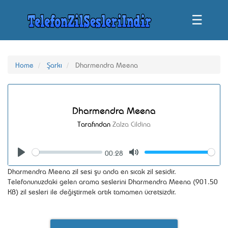
☰
Home
Şarkı
Dharmendra Meena
Dharmendra Meena
Tarafından
Zalza Cildina
00:28
Seek
Volume
Play
Mute
Dharmendra Meena zil sesi şu anda en sıcak zil sesidir.
Telefonunuzdaki gelen arama seslerini Dharmendra Meena (901.50
KB) zil sesleri ile değiştirmek artık tamamen ücretsizdir.