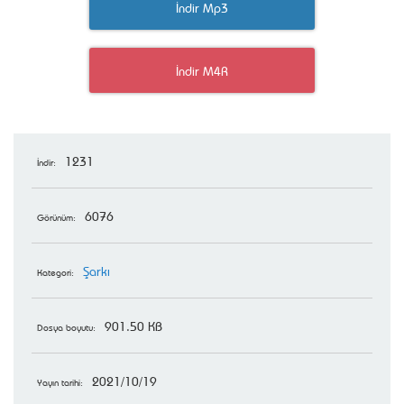
İndir Mp3
İndir M4R
1231
İndir:
6076
Görünüm:
Şarkı
Kategori:
901.50 KB
Dosya boyutu:
2021/10/19
Yayın tarihi: