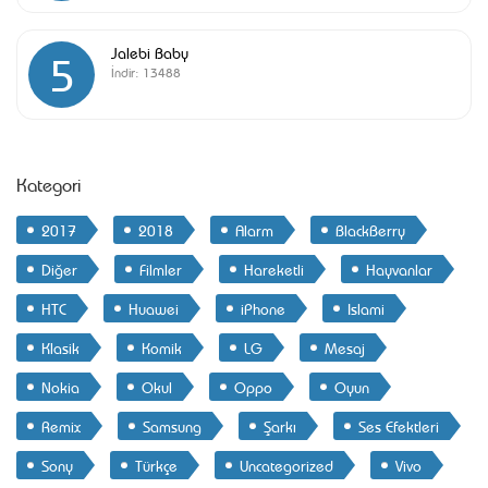
Jalebi Baby
5
İndir:
13488
Kategori
2017
2018
Alarm
BlackBerry
Diğer
Filmler
Hareketli
Hayvanlar
HTC
Huawei
iPhone
Islami
Klasik
Komik
LG
Mesaj
Nokia
Okul
Oppo
Oyun
Remix
Samsung
Şarkı
Ses Efektleri
Sony
Türkçe
Uncategorized
Vivo