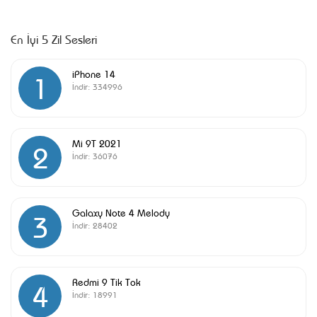
En İyi 5 Zil Sesleri
iPhone 14
1
İndir:
334996
Mi 9T 2021
2
İndir:
36076
Galaxy Note 4 Melody
3
İndir:
28402
Redmi 9 Tik Tok
4
İndir:
18991