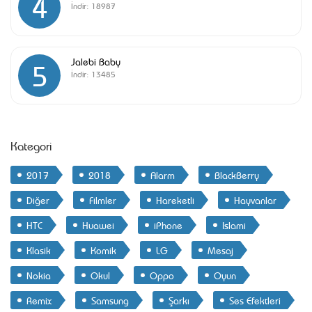
4
İndir:
18987
Jalebi Baby
5
İndir:
13485
Kategori
2017
2018
Alarm
BlackBerry
Diğer
Filmler
Hareketli
Hayvanlar
HTC
Huawei
iPhone
Islami
Klasik
Komik
LG
Mesaj
Nokia
Okul
Oppo
Oyun
Remix
Samsung
Şarkı
Ses Efektleri