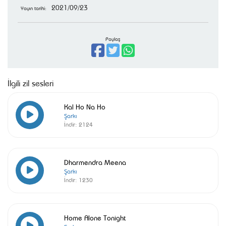
2021/09/23
Yayın tarihi:
Paylaş
İlgili zil sesleri
Kal Ho Na Ho
Şarkı
İndir:
2124
Dharmendra Meena
Şarkı
İndir:
1230
Home Alone Tonight