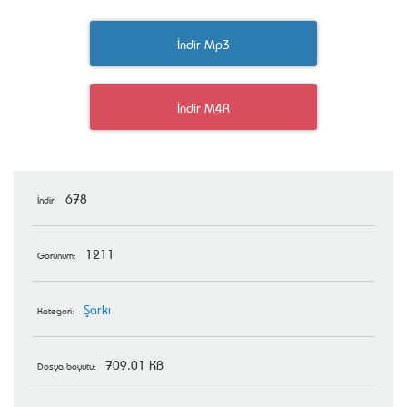
İndir Mp3
İndir M4R
678
İndir:
1211
Görünüm:
Şarkı
Kategori:
709.01 KB
Dosya boyutu: