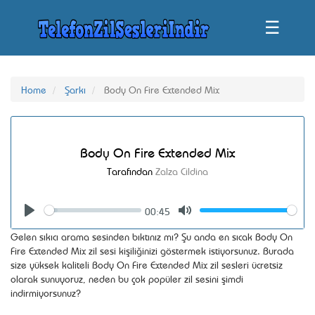
☰
Home
Şarkı
Body On Fire Extended Mix
Body On Fire Extended Mix
Tarafından
Zalza Cildina
00:45
Seek
Volume
Play
Mute
Gelen sıkıcı arama sesinden bıktınız mı? Şu anda en sıcak Body On
Fire Extended Mix zil sesi kişiliğinizi göstermek istiyorsunuz. Burada
size yüksek kaliteli Body On Fire Extended Mix zil sesleri ücretsiz
olarak sunuyoruz, neden bu çok popüler zil sesini şimdi
indirmiyorsunuz?