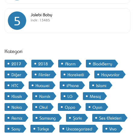
Jalebi Baby
5
İndir:
13485
Kategori
2017
2018
Alarm
BlackBerry
Diğer
Filmler
Hareketli
Hayvanlar
HTC
Huawei
iPhone
Islami
Klasik
Komik
LG
Mesaj
Nokia
Okul
Oppo
Oyun
Remix
Samsung
Şarkı
Ses Efektleri
Sony
Türkçe
Uncategorized
Vivo