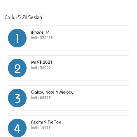
En İyi 5 Zil Sesleri
iPhone 14
1
İndir:
332493
Mi 9T 2021
2
İndir:
36069
Galaxy Note 4 Melody
3
İndir:
28397
Redmi 9 Tik Tok
4
İndir:
18987