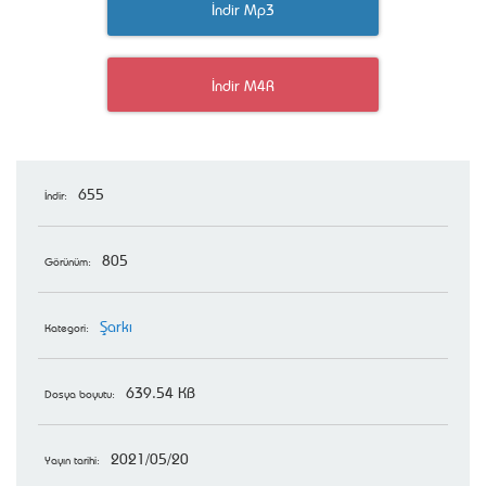
İndir Mp3
İndir M4R
655
İndir:
805
Görünüm:
Şarkı
Kategori:
639.54 KB
Dosya boyutu:
2021/05/20
Yayın tarihi: