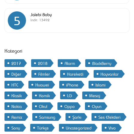
Jalebi Baby
5
İndir:
13492
Kategori
2017
2018
Alarm
BlackBerry
Diğer
Filmler
Hareketli
Hayvanlar
HTC
Huawei
iPhone
Islami
Klasik
Komik
LG
Mesaj
Nokia
Okul
Oppo
Oyun
Remix
Samsung
Şarkı
Ses Efektleri
Sony
Türkçe
Uncategorized
Vivo