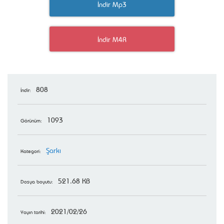
İndir Mp3
İndir M4R
808
İndir:
1093
Görünüm:
Şarkı
Kategori:
521.68 KB
Dosya boyutu:
2021/02/26
Yayın tarihi: