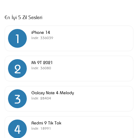
En İyi 5 Zil Sesleri
iPhone 14
1
İndir:
336039
Mi 9T 2021
2
İndir:
36080
Galaxy Note 4 Melody
3
İndir:
28404
Redmi 9 Tik Tok
4
İndir:
18991