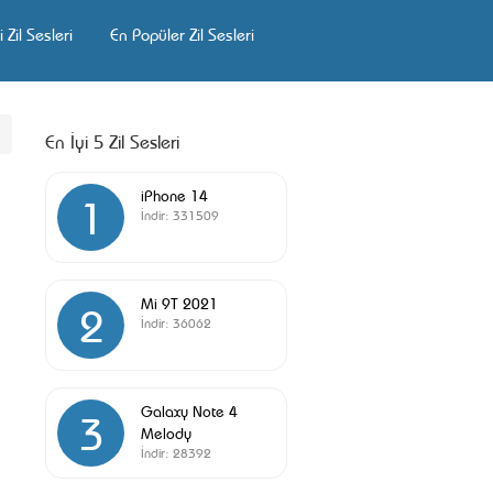
 Zil Sesleri
En Popüler Zil Sesleri
En İyi 5 Zil Sesleri
iPhone 14
1
İndir:
331509
Mi 9T 2021
2
İndir:
36062
Galaxy Note 4
3
Melody
İndir:
28392