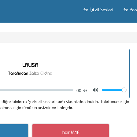
En İyi Zil Sesleri
En Yeni
LALISA
Tarafından
Zalza Cildina
00:37
Volume
Mute
diğer binlerce Şarkı zil sesleri web sitemizden indirin. Telefonunuz için
olmanız için tümü ücretsizdir ve kolaydır.
İndir M4R