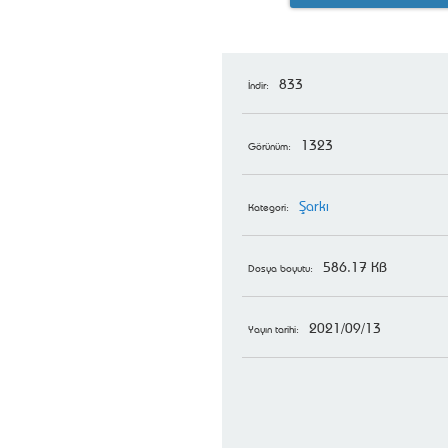
833
İndir:
1323
Görünüm:
Şarkı
Kategori:
586.17 KB
Dosya boyutu:
2021/09/13
Yayın tarihi: