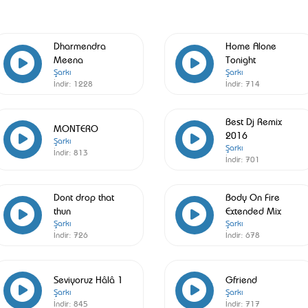
Dharmendra
Home Alone
Meena
Tonight
Şarkı
Şarkı
İndir:
1228
İndir:
714
Best Dj Remix
MONTERO
2016
Şarkı
Şarkı
İndir:
813
İndir:
701
Dont drop that
Body On Fire
thun
Extended Mix
Şarkı
Şarkı
İndir:
726
İndir:
678
Seviyoruz Hâlâ 1
Gfriend
Şarkı
Şarkı
İndir:
845
İndir:
717