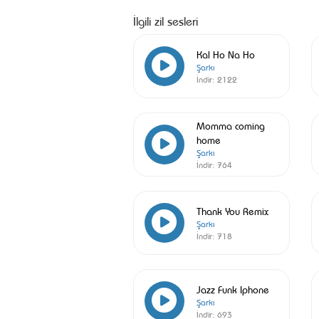
İlgili zil sesleri
Kal Ho Na Ho
Şarkı
İndir:
2122
Momma coming
home
Şarkı
İndir:
764
Thank You Remix
Şarkı
İndir:
718
Jazz Funk Iphone
Şarkı
İndir:
693