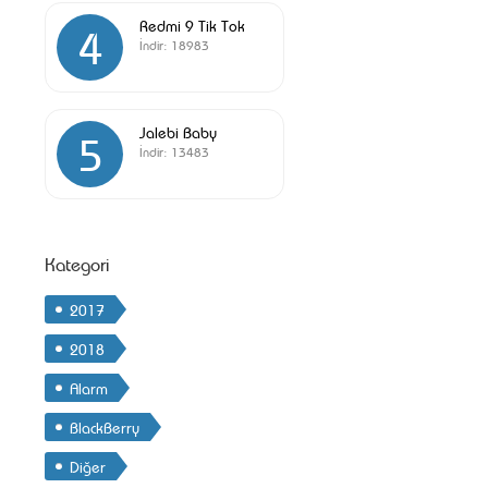
Redmi 9 Tik Tok
4
İndir:
18983
Jalebi Baby
5
İndir:
13483
Kategori
2017
2018
Alarm
BlackBerry
Diğer