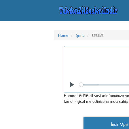
Home
Şarkı
LALISA
Seek
Play
Hemen LALISA zil sesi telefonunuza ve 
kendi kişisel melodinize anında sahip 
İndir Mp3