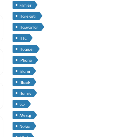
Filmler
Hareketli
Hayvanlar
HTC
Huawei
iPhone
Islami
Klasik
Komik
LG
Mesaj
Nokia
Okul