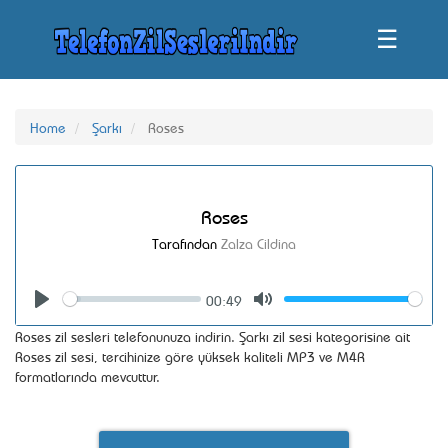
☰
Home
Şarkı
Roses
Roses
Tarafından
Zalza Cildina
00:49
Seek
Volume
Play
Mute
Roses zil sesleri telefonunuza indirin. Şarkı zil sesi kategorisine ait
Roses zil sesi, tercihinize göre yüksek kaliteli MP3 ve M4R
formatlarında mevcuttur.