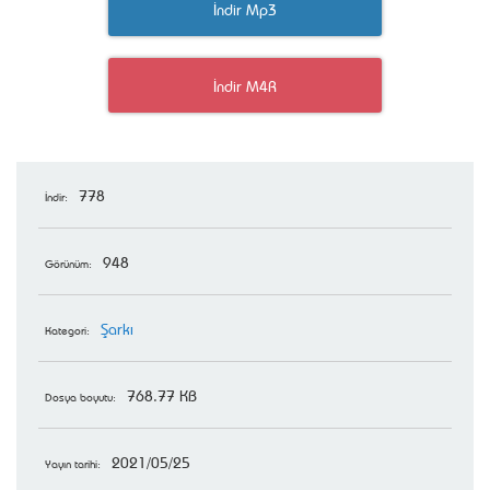
İndir Mp3
İndir M4R
778
İndir:
948
Görünüm:
Şarkı
Kategori:
768.77 KB
Dosya boyutu:
2021/05/25
Yayın tarihi: