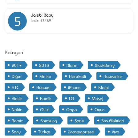
Jalebi Baby
5
İndir:
13487
Kategori
2017
2018
Alarm
BlackBerry
Diğer
Filmler
Hareketli
Hayvanlar
HTC
Huawei
iPhone
Islami
Klasik
Komik
LG
Mesaj
Nokia
Okul
Oppo
Oyun
Remix
Samsung
Şarkı
Ses Efektleri
Sony
Türkçe
Uncategorized
Vivo