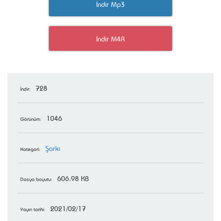
İndir Mp3
İndir M4R
728
İndir:
1046
Görünüm:
Şarkı
Kategori:
606.98 KB
Dosya boyutu:
2021/02/17
Yayın tarihi: