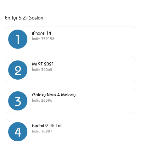
En İyi 5 Zil Sesleri
iPhone 14
1
İndir:
332158
Mi 9T 2021
2
İndir:
36068
Galaxy Note 4 Melody
3
İndir:
28396
Redmi 9 Tik Tok
4
İndir:
18987