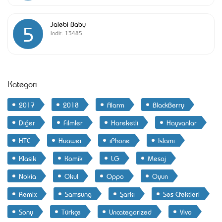
Jalebi Baby
5
İndir:
13485
Kategori
2017
2018
Alarm
BlackBerry
Diğer
Filmler
Hareketli
Hayvanlar
HTC
Huawei
iPhone
Islami
Klasik
Komik
LG
Mesaj
Nokia
Okul
Oppo
Oyun
Remix
Samsung
Şarkı
Ses Efektleri
Sony
Türkçe
Uncategorized
Vivo