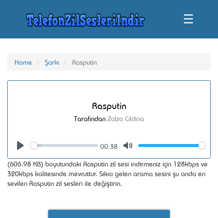
☰
Home
Şarkı
Rasputin
Rasputin
Tarafından
Zalza Cildina
00:38
Seek
Volume
Play
Mute
(606.98 KB) boyutundaki Rasputin zil sesi indirmeniz için 128kbps ve
320kbps kalitesinde mevcuttur. Sıkıcı gelen arama sesini şu anda en
sevilen Rasputin zil sesleri ile değiştirin.