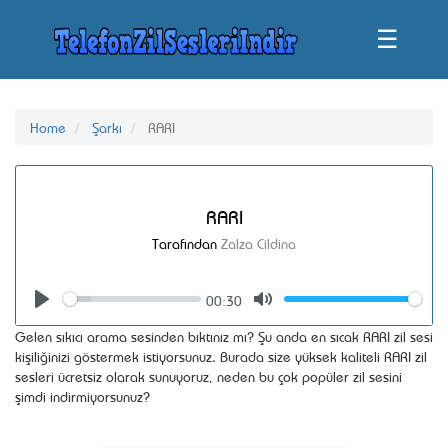
☰
Home
Şarkı
RARI
RARI
Tarafından
Zalza Cildina
00:30
Seek
Volume
Play
Mute
Gelen sıkıcı arama sesinden bıktınız mı? Şu anda en sıcak RARI zil sesi
kişiliğinizi göstermek istiyorsunuz. Burada size yüksek kaliteli RARI zil
sesleri ücretsiz olarak sunuyoruz, neden bu çok popüler zil sesini
şimdi indirmiyorsunuz?