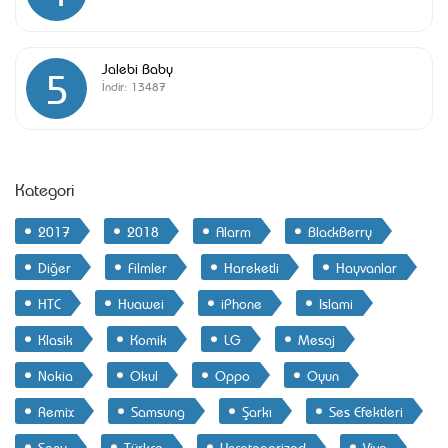
Jalebi Baby
5
İndir:
13487
Kategori
2017
2018
Alarm
BlackBerry
Diğer
Filmler
Hareketli
Hayvanlar
HTC
Huawei
iPhone
Islami
Klasik
Komik
LG
Mesaj
Nokia
Okul
Oppo
Oyun
Remix
Samsung
Şarkı
Ses Efektleri
Sony
Türkçe
Uncategorized
Vivo