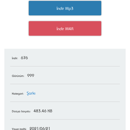
İndir Mp3
İndir M4R
676
İndir:
999
Görünüm:
Şarkı
Kategori:
483.46 KB
Dosya boyutu:
2021/06/21
Yayın tarihi: