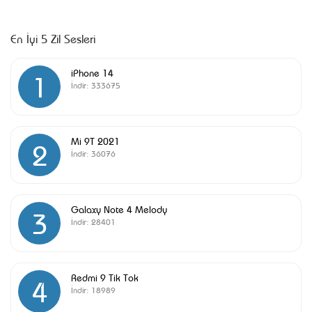
En İyi 5 Zil Sesleri
iPhone 14
1
İndir:
333675
Mi 9T 2021
2
İndir:
36076
Galaxy Note 4 Melody
3
İndir:
28401
Redmi 9 Tik Tok
4
İndir:
18989