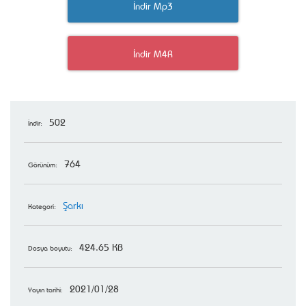
İndir Mp3
İndir M4R
502
İndir:
764
Görünüm:
Şarkı
Kategori:
424.65 KB
Dosya boyutu:
2021/01/28
Yayın tarihi: