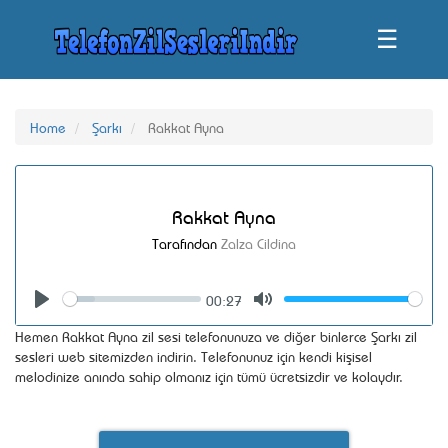
☰
Home
Şarkı
Rakkat Ayna
Rakkat Ayna
Tarafından
Zalza Cildina
00:27
Seek
Volume
Play
Mute
Hemen Rakkat Ayna zil sesi telefonunuza ve diğer binlerce Şarkı zil
sesleri web sitemizden indirin. Telefonunuz için kendi kişisel
melodinize anında sahip olmanız için tümü ücretsizdir ve kolaydır.