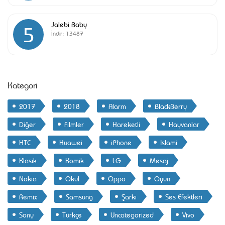
Jalebi Baby
5
İndir:
13487
Kategori
2017
2018
Alarm
BlackBerry
Diğer
Filmler
Hareketli
Hayvanlar
HTC
Huawei
iPhone
Islami
Klasik
Komik
LG
Mesaj
Nokia
Okul
Oppo
Oyun
Remix
Samsung
Şarkı
Ses Efektleri
Sony
Türkçe
Uncategorized
Vivo