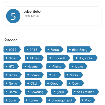
Jalebi Baby
5
İndir:
13495
Kategori
2017
2018
Alarm
BlackBerry
Diğer
Filmler
Hareketli
Hayvanlar
HTC
Huawei
iPhone
Islami
Klasik
Komik
LG
Mesaj
Nokia
Okul
Oppo
Oyun
Remix
Samsung
Şarkı
Ses Efektleri
Sony
Türkçe
Uncategorized
Vivo