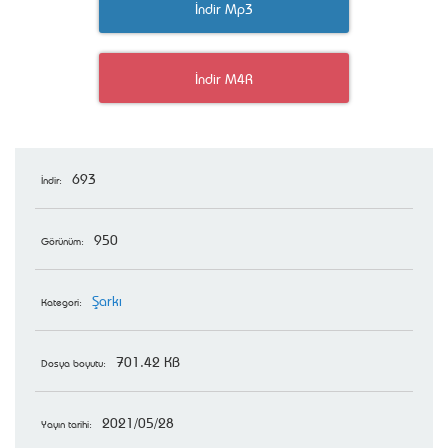
İndir Mp3
İndir M4R
693
İndir:
950
Görünüm:
Şarkı
Kategori:
701.42 KB
Dosya boyutu:
2021/05/28
Yayın tarihi: