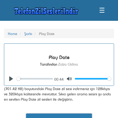
☰
Home
Şarkı
Play Date
Play Date
Tarafından
Zalza Cildina
00:44
Seek
Volume
Play
Mute
(701.42 KB) boyutundaki Play Date zil sesi indirmeniz için 128kbps
ve 320kbps kalitesinde mevcuttur. Sıkıcı gelen arama sesini şu anda
en sevilen Play Date zil sesleri ile değiştirin.