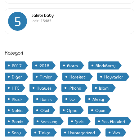
Jalebi Baby
5
İndir:
13485
Kategori
2017
2018
Alarm
BlackBerry
Diğer
Filmler
Hareketli
Hayvanlar
HTC
Huawei
iPhone
Islami
Klasik
Komik
LG
Mesaj
Nokia
Okul
Oppo
Oyun
Remix
Samsung
Şarkı
Ses Efektleri
Sony
Türkçe
Uncategorized
Vivo