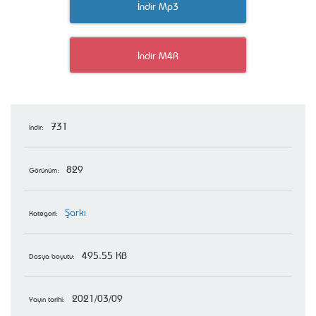
İndir Mp3
İndir M4R
731
İndir:
829
Görünüm:
Şarkı
Kategori:
495.55 KB
Dosya boyutu:
2021/03/09
Yayın tarihi: