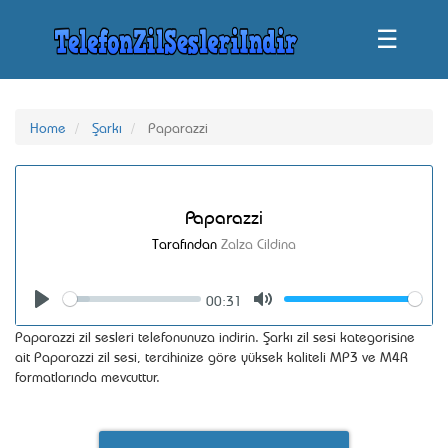
☰
Home
Şarkı
Paparazzi
Paparazzi
Tarafından
Zalza Cildina
00:31
Seek
Volume
Play
Mute
Paparazzi zil sesleri telefonunuza indirin. Şarkı zil sesi kategorisine
ait Paparazzi zil sesi, tercihinize göre yüksek kaliteli MP3 ve M4R
formatlarında mevcuttur.