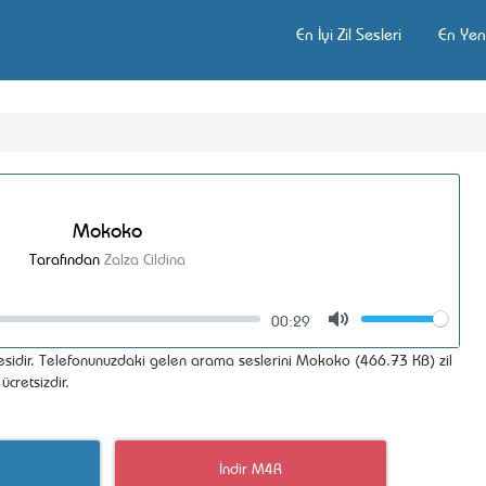
En İyi Zil Sesleri
En Yeni
Mokoko
Tarafından
Zalza Cildina
00:29
Volume
Mute
sesidir. Telefonunuzdaki gelen arama seslerini Mokoko (466.73 KB) zil
ücretsizdir.
İndir M4R