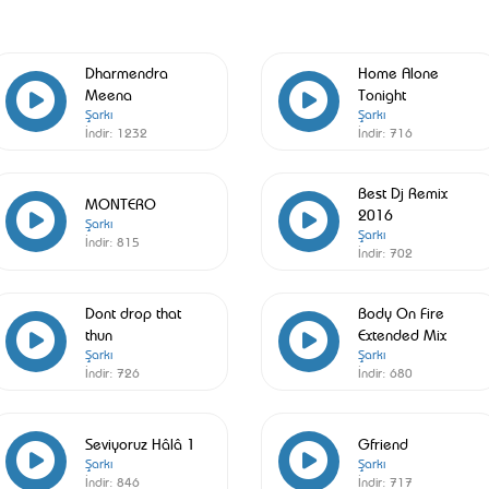
Dharmendra
Home Alone
Meena
Tonight
Şarkı
Şarkı
İndir:
1232
İndir:
716
Best Dj Remix
MONTERO
2016
Şarkı
Şarkı
İndir:
815
İndir:
702
Dont drop that
Body On Fire
thun
Extended Mix
Şarkı
Şarkı
İndir:
726
İndir:
680
Seviyoruz Hâlâ 1
Gfriend
Şarkı
Şarkı
İndir:
846
İndir:
717