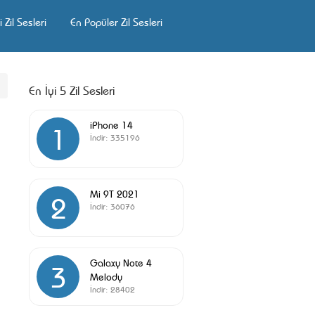
 Zil Sesleri
En Popüler Zil Sesleri
En İyi 5 Zil Sesleri
iPhone 14
1
İndir:
335196
Mi 9T 2021
2
İndir:
36076
Galaxy Note 4
3
Melody
İndir:
28402