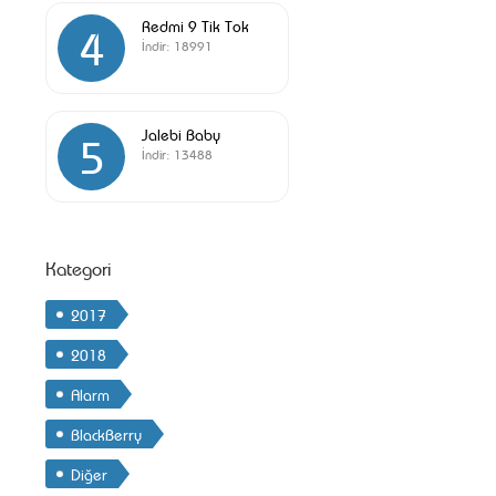
Redmi 9 Tik Tok
4
İndir:
18991
Jalebi Baby
5
İndir:
13488
Kategori
2017
2018
Alarm
BlackBerry
Diğer