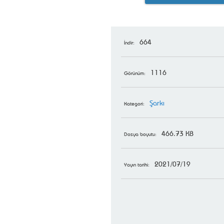
664
İndir:
1116
Görünüm:
Şarkı
Kategori:
466.73 KB
Dosya boyutu:
2021/07/19
Yayın tarihi: