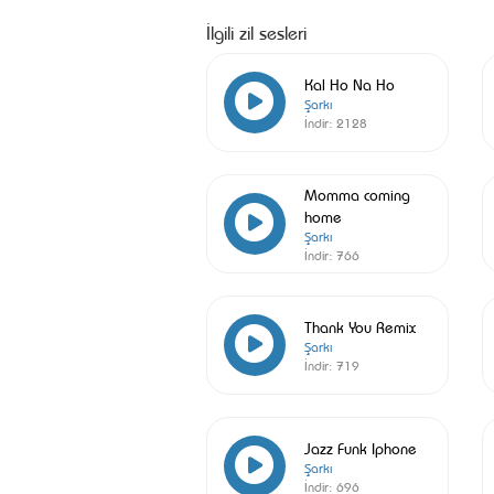
İlgili zil sesleri
Kal Ho Na Ho
Şarkı
İndir:
2128
Momma coming
home
Şarkı
İndir:
766
Thank You Remix
Şarkı
İndir:
719
Jazz Funk Iphone
Şarkı
İndir:
696