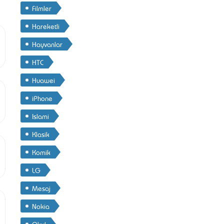
Filmler
Hareketli
Hayvanlar
HTC
Huawei
iPhone
Islami
Klasik
Komik
LG
Mesaj
Nokia
Okul