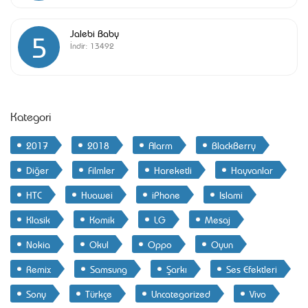
Jalebi Baby
5
İndir:
13492
Kategori
2017
2018
Alarm
BlackBerry
Diğer
Filmler
Hareketli
Hayvanlar
HTC
Huawei
iPhone
Islami
Klasik
Komik
LG
Mesaj
Nokia
Okul
Oppo
Oyun
Remix
Samsung
Şarkı
Ses Efektleri
Sony
Türkçe
Uncategorized
Vivo