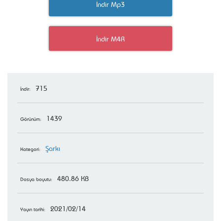
İndir Mp3
İndir M4R
715
İndir:
1439
Görünüm:
Şarkı
Kategori:
480.86 KB
Dosya boyutu:
2021/02/14
Yayın tarihi: