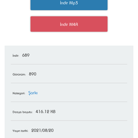
İndir Mp3
İndir M4R
689
İndir:
890
Görünüm:
Şarkı
Kategori:
416.12 KB
Dosya boyutu:
2021/08/20
Yayın tarihi: