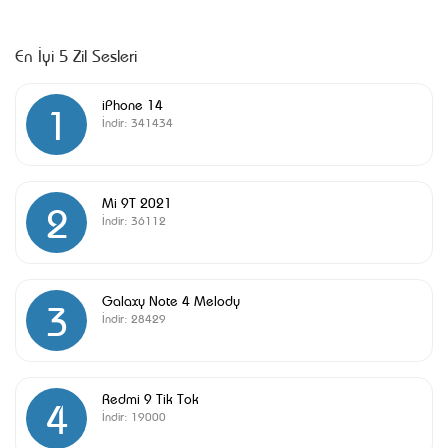
En İyi 5 Zil Sesleri
iPhone 14
1
İndir:
341434
Mi 9T 2021
2
İndir:
36112
Galaxy Note 4 Melody
3
İndir:
28429
Redmi 9 Tik Tok
4
İndir:
19000