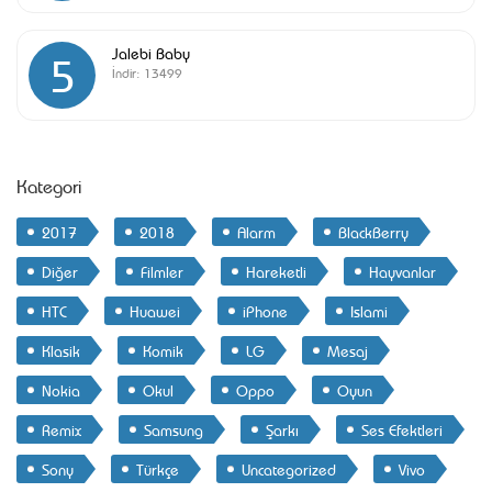
Jalebi Baby
5
İndir:
13499
Kategori
2017
2018
Alarm
BlackBerry
Diğer
Filmler
Hareketli
Hayvanlar
HTC
Huawei
iPhone
Islami
Klasik
Komik
LG
Mesaj
Nokia
Okul
Oppo
Oyun
Remix
Samsung
Şarkı
Ses Efektleri
Sony
Türkçe
Uncategorized
Vivo