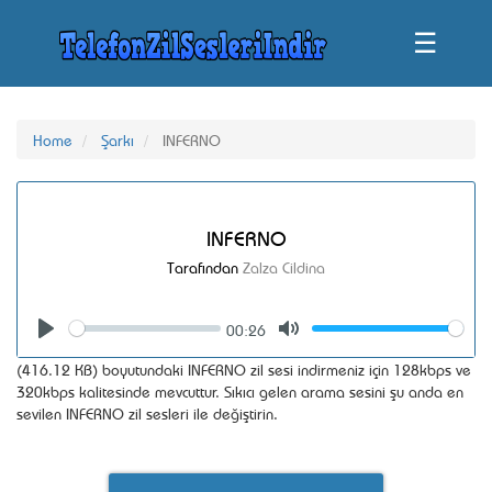
☰
Home
Şarkı
INFERNO
INFERNO
Tarafından
Zalza Cildina
00:26
Seek
Volume
Play
Mute
(416.12 KB) boyutundaki INFERNO zil sesi indirmeniz için 128kbps ve
320kbps kalitesinde mevcuttur. Sıkıcı gelen arama sesini şu anda en
sevilen INFERNO zil sesleri ile değiştirin.