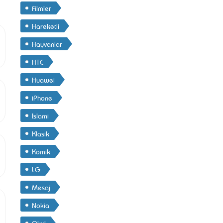
Filmler
Hareketli
Hayvanlar
HTC
Huawei
iPhone
Islami
Klasik
Komik
LG
Mesaj
Nokia
Okul