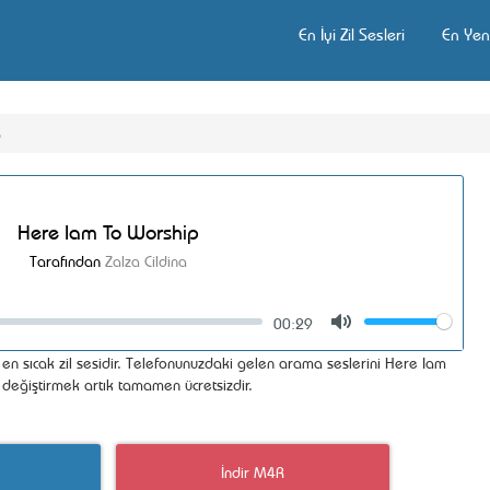
En İyi Zil Sesleri
En Yeni
p
Here Iam To Worship
Tarafından
Zalza Cildina
00:29
Volume
Mute
en sıcak zil sesidir. Telefonunuzdaki gelen arama seslerini Here Iam
 değiştirmek artık tamamen ücretsizdir.
İndir M4R