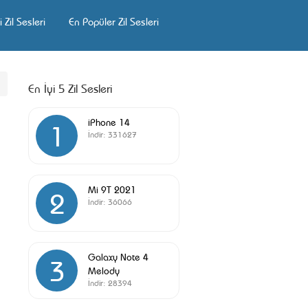
 Zil Sesleri
En Popüler Zil Sesleri
En İyi 5 Zil Sesleri
iPhone 14
1
İndir:
331627
Mi 9T 2021
2
İndir:
36066
Galaxy Note 4
3
Melody
İndir:
28394