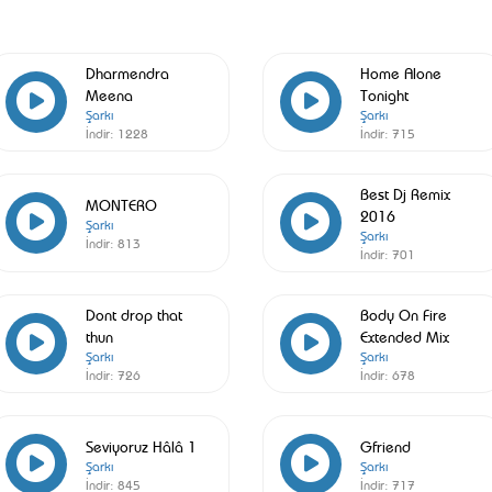
Dharmendra
Home Alone
Meena
Tonight
Şarkı
Şarkı
İndir:
1228
İndir:
715
Best Dj Remix
MONTERO
2016
Şarkı
Şarkı
İndir:
813
İndir:
701
Dont drop that
Body On Fire
thun
Extended Mix
Şarkı
Şarkı
İndir:
726
İndir:
678
Seviyoruz Hâlâ 1
Gfriend
Şarkı
Şarkı
İndir:
845
İndir:
717