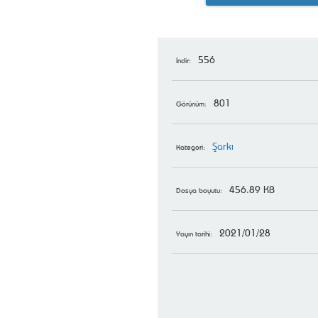
556
İndir:
801
Görünüm:
Şarkı
Kategori:
456.89 KB
Dosya boyutu:
2021/01/28
Yayın tarihi: