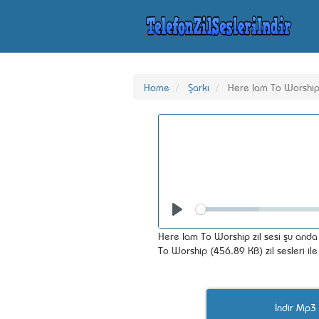
Home
Şarkı
Here Iam To Worshi
Seek
Play
Here Iam To Worship zil sesi şu anda 
To Worship (456.89 KB) zil sesleri ile
İndir Mp3