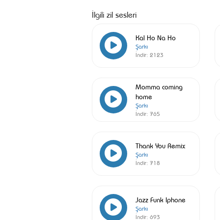
İlgili zil sesleri
Kal Ho Na Ho
Şarkı
İndir:
2123
Momma coming
home
Şarkı
İndir:
765
Thank You Remix
Şarkı
İndir:
718
Jazz Funk Iphone
Şarkı
İndir:
693