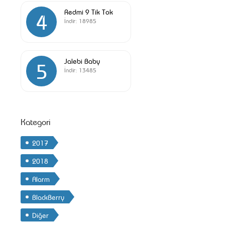
Redmi 9 Tik Tok
4
İndir:
18985
Jalebi Baby
5
İndir:
13485
Kategori
2017
2018
Alarm
BlackBerry
Diğer