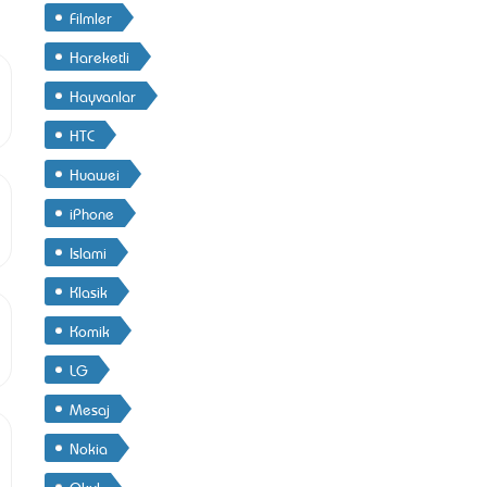
Filmler
Hareketli
Hayvanlar
HTC
Huawei
iPhone
Islami
Klasik
Komik
LG
Mesaj
Nokia
Okul