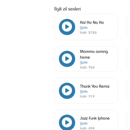
İlgili zil sesleri
Kal Ho Na Ho
Şarkı
İndir:
2126
Momma coming
home
Şarkı
İndir:
766
Thank You Remix
Şarkı
İndir:
719
Jazz Funk Iphone
Şarkı
İndir:
694