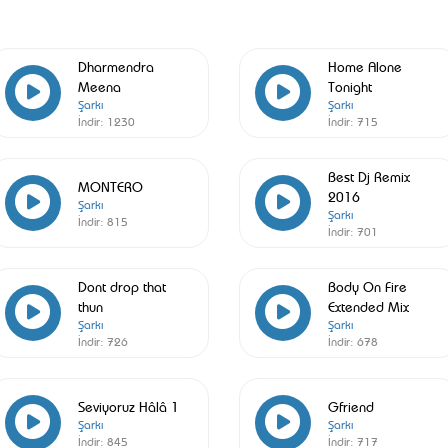
Dharmendra
Home Alone
Meena
Tonight
Şarkı
Şarkı
İndir:
1230
İndir:
715
Best Dj Remix
MONTERO
2016
Şarkı
Şarkı
İndir:
815
İndir:
701
Dont drop that
Body On Fire
thun
Extended Mix
Şarkı
Şarkı
İndir:
726
İndir:
678
Seviyoruz Hâlâ 1
Gfriend
Şarkı
Şarkı
İndir:
845
İndir:
717