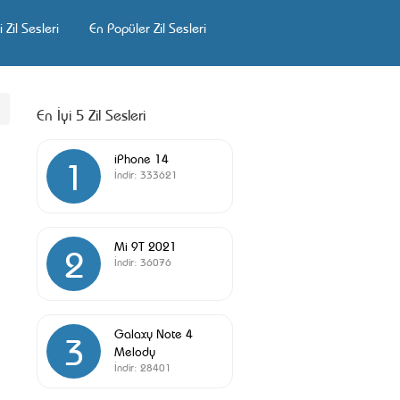
 Zil Sesleri
En Popüler Zil Sesleri
En İyi 5 Zil Sesleri
iPhone 14
1
İndir:
333621
Mi 9T 2021
2
İndir:
36076
Galaxy Note 4
3
Melody
İndir:
28401