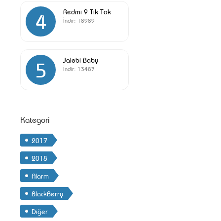
Redmi 9 Tik Tok
4
İndir:
18989
Jalebi Baby
5
İndir:
13487
Kategori
2017
2018
Alarm
BlackBerry
Diğer