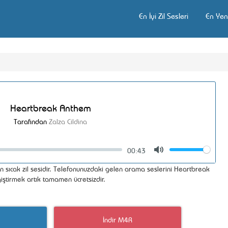
En İyi Zil Sesleri
En Yeni
Heartbreak Anthem
Tarafından
Zalza Cildina
00:43
Volume
Mute
 sıcak zil sesidir. Telefonunuzdaki gelen arama seslerini Heartbreak
iştirmek artık tamamen ücretsizdir.
İndir M4R