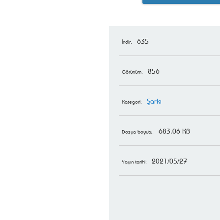
635
İndir:
856
Görünüm:
Şarkı
Kategori:
683.06 KB
Dosya boyutu:
2021/05/27
Yayın tarihi: