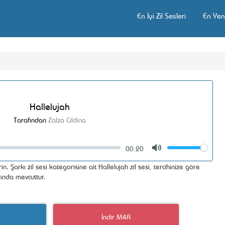
En İyi Zil Sesleri
En Yeni
Hallelujah
Tarafından
Zalza Cildina
00:20
Volume
Mute
in. Şarkı zil sesi kategorisine ait Hallelujah zil sesi, tercihinize göre
ında mevcuttur.
İndir M4R