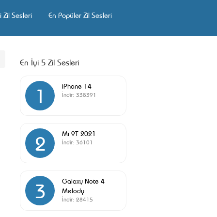
 Zil Sesleri
En Popüler Zil Sesleri
En İyi 5 Zil Sesleri
iPhone 14
1
İndir:
338391
Mi 9T 2021
2
İndir:
36101
Galaxy Note 4
3
Melody
İndir:
28415