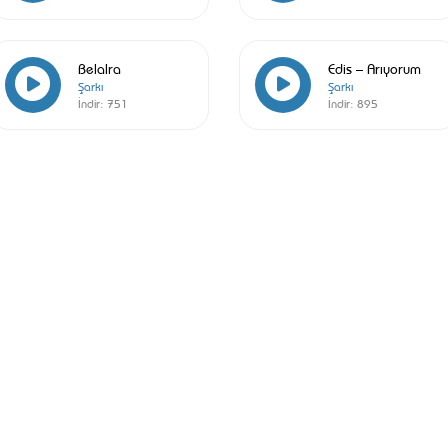
Belalra
Edis – Arıyorum
Şarkı
Şarkı
İndir:
751
İndir:
895