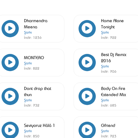
Dharmendra
Home Alone
Meena
Tonight
Şarkı
Şarkı
İndir:
1236
İndir:
722
Best Dj Remix
MONTERO
2016
Şarkı
Şarkı
İndir:
822
İndir:
706
Dont drop that
Body On Fire
thun
Extended Mix
Şarkı
Şarkı
İndir:
732
İndir:
685
Seviyoruz Hâlâ 1
Gfriend
Şarkı
Şarkı
İndir:
850
İndir:
723