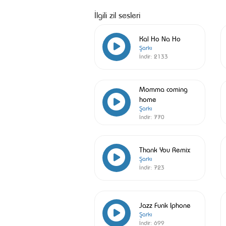
İlgili zil sesleri
Kal Ho Na Ho
Şarkı
İndir:
2133
Momma coming
home
Şarkı
İndir:
770
Thank You Remix
Şarkı
İndir:
723
Jazz Funk Iphone
Şarkı
İndir:
699