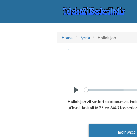
Home
Şarkı
Hallelujah
Seek
Play
Hallelujah zil sesleri telefonunuza indir
yüksek kaliteli MP3 ve M4R formatlar
İndir Mp3