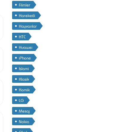
Filmler
Hareketli
Hayvanlar
HTC
Huawei
iPhone
Islami
Klasik
Komik
LG
Mesaj
Nokia
Okul