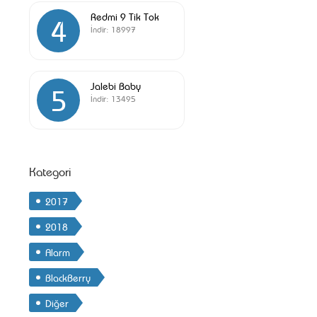
Redmi 9 Tik Tok
4
İndir:
18997
Jalebi Baby
5
İndir:
13495
Kategori
2017
2018
Alarm
BlackBerry
Diğer