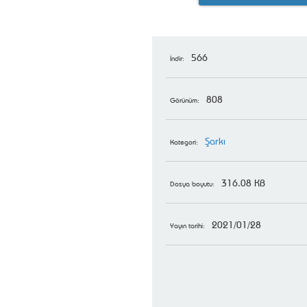
566
İndir:
808
Görünüm:
Şarkı
Kategori:
316.08 KB
Dosya boyutu:
2021/01/28
Yayın tarihi: