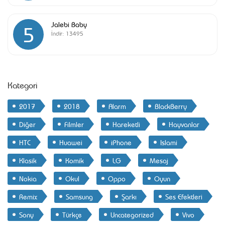
Jalebi Baby
5
İndir:
13495
Kategori
2017
2018
Alarm
BlackBerry
Diğer
Filmler
Hareketli
Hayvanlar
HTC
Huawei
iPhone
Islami
Klasik
Komik
LG
Mesaj
Nokia
Okul
Oppo
Oyun
Remix
Samsung
Şarkı
Ses Efektleri
Sony
Türkçe
Uncategorized
Vivo