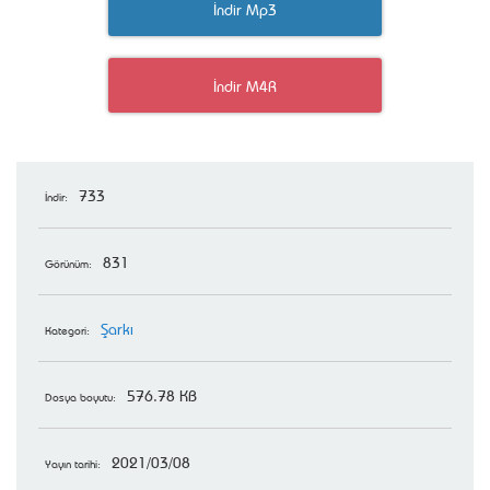
İndir Mp3
İndir M4R
733
İndir:
831
Görünüm:
Şarkı
Kategori:
576.78 KB
Dosya boyutu:
2021/03/08
Yayın tarihi: