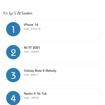
En İyi 5 Zil Sesleri
iPhone 14
1
İndir:
337612
Mi 9T 2021
2
İndir:
36089
Galaxy Note 4 Melody
3
İndir:
28411
Redmi 9 Tik Tok
4
İndir:
18996