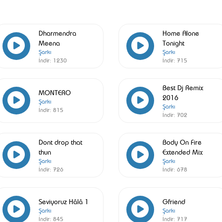
Dharmendra
Home Alone
Meena
Tonight
Şarkı
Şarkı
İndir:
1230
İndir:
715
Best Dj Remix
MONTERO
2016
Şarkı
Şarkı
İndir:
815
İndir:
702
Dont drop that
Body On Fire
thun
Extended Mix
Şarkı
Şarkı
İndir:
726
İndir:
678
Seviyoruz Hâlâ 1
Gfriend
Şarkı
Şarkı
İndir:
845
İndir:
717