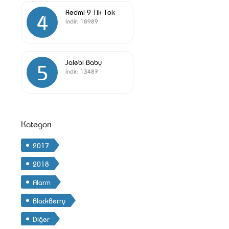
Redmi 9 Tik Tok
4
İndir:
18989
Jalebi Baby
5
İndir:
13487
Kategori
2017
2018
Alarm
BlackBerry
Diğer