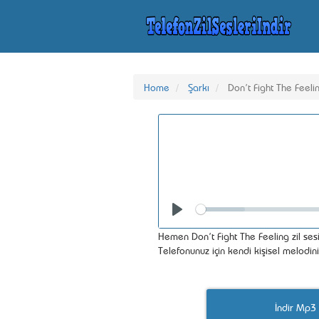
Home
Şarkı
Don’t Fight The Feeli
Seek
Play
Hemen Don’t Fight The Feeling zil sesi
Telefonunuz için kendi kişisel melodin
İndir Mp3