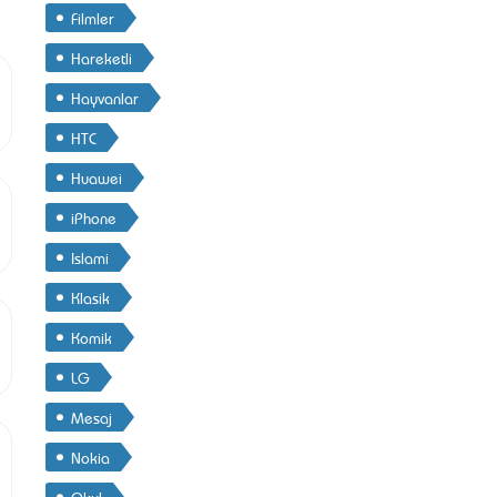
Filmler
Hareketli
Hayvanlar
HTC
Huawei
iPhone
Islami
Klasik
Komik
LG
Mesaj
Nokia
Okul