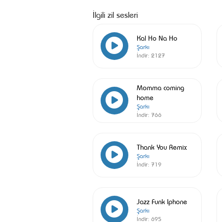
İlgili zil sesleri
Kal Ho Na Ho
Şarkı
İndir:
2127
Momma coming
home
Şarkı
İndir:
766
Thank You Remix
Şarkı
İndir:
719
Jazz Funk Iphone
Şarkı
İndir:
695