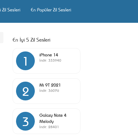
 Zil Sesleri
En Popüler Zil Sesleri
En İyi 5 Zil Sesleri
iPhone 14
1
İndir:
333940
Mi 9T 2021
2
İndir:
36076
Galaxy Note 4
3
Melody
İndir:
28401