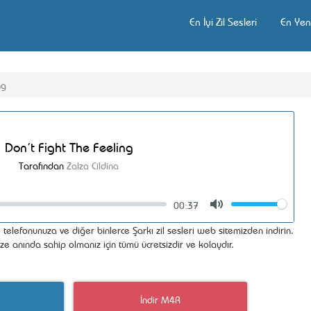
En İyi Zil Sesleri
En Yeni
ng
Don’t Fight The Feeling
Tarafından
Zalza Cildina
00:37
Volume
Mute
 telefonunuza ve diğer binlerce Şarkı zil sesleri web sitemizden indirin.
ize anında sahip olmanız için tümü ücretsizdir ve kolaydır.
İndir M4R