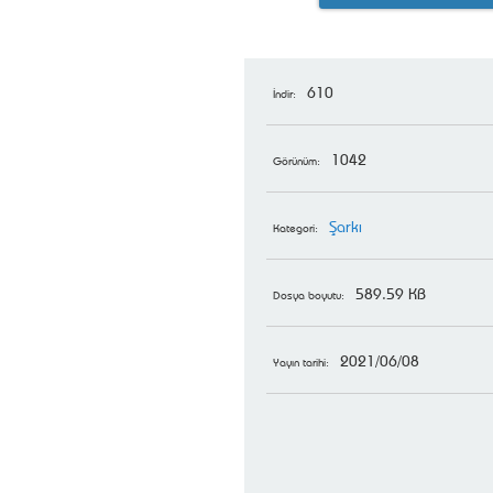
610
İndir:
1042
Görünüm:
Şarkı
Kategori:
589.59 KB
Dosya boyutu:
2021/06/08
Yayın tarihi: