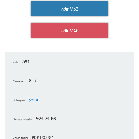
İndir Mp3
İndir M4R
631
İndir:
817
Görünüm:
Şarkı
Kategori:
594.74 KB
Dosya boyutu:
2021/02/24
Yayın tarihi: