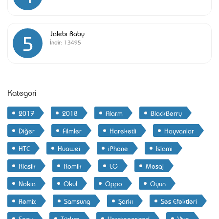
Jalebi Baby
5
İndir:
13495
Kategori
2017
2018
Alarm
BlackBerry
Diğer
Filmler
Hareketli
Hayvanlar
HTC
Huawei
iPhone
Islami
Klasik
Komik
LG
Mesaj
Nokia
Okul
Oppo
Oyun
Remix
Samsung
Şarkı
Ses Efektleri
Sony
Türkçe
Uncategorized
Vivo