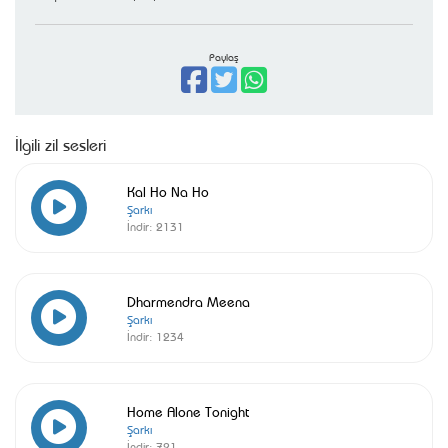
Paylaş
İlgili zil sesleri
Kal Ho Na Ho
Şarkı
İndir:
2131
Dharmendra Meena
Şarkı
İndir:
1234
Home Alone Tonight
Şarkı
İndir:
721