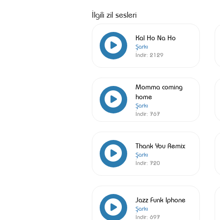
İlgili zil sesleri
Kal Ho Na Ho
Şarkı
İndir:
2129
Momma coming
home
Şarkı
İndir:
767
Thank You Remix
Şarkı
İndir:
720
Jazz Funk Iphone
Şarkı
İndir:
697