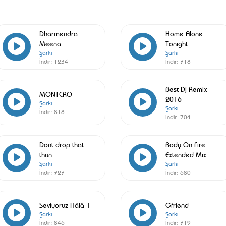
Dharmendra
Home Alone
Meena
Tonight
Şarkı
Şarkı
İndir:
1234
İndir:
718
Best Dj Remix
MONTERO
2016
Şarkı
Şarkı
İndir:
818
İndir:
704
Dont drop that
Body On Fire
thun
Extended Mix
Şarkı
Şarkı
İndir:
727
İndir:
680
Seviyoruz Hâlâ 1
Gfriend
Şarkı
Şarkı
İndir:
846
İndir:
719