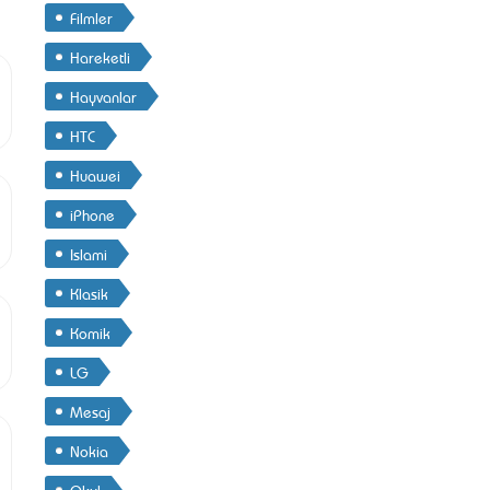
Filmler
Hareketli
Hayvanlar
HTC
Huawei
iPhone
Islami
Klasik
Komik
LG
Mesaj
Nokia
Okul