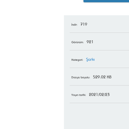
719
İndir:
921
Görünüm:
Şarkı
Kategori:
529.02 KB
Dosya boyutu:
2021/02/23
Yayın tarihi: