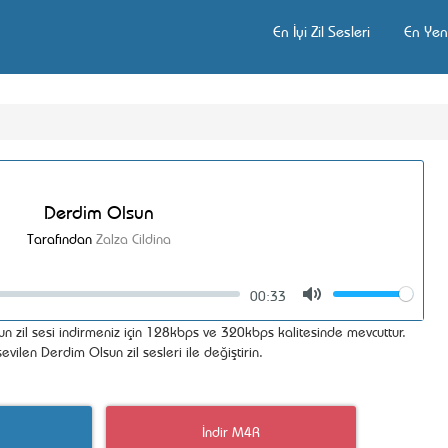
En İyi Zil Sesleri
En Yeni
Derdim Olsun
Tarafından
Zalza Cildina
00:33
Volume
Mute
 zil sesi indirmeniz için 128kbps ve 320kbps kalitesinde mevcuttur.
vilen Derdim Olsun zil sesleri ile değiştirin.
İndir M4R