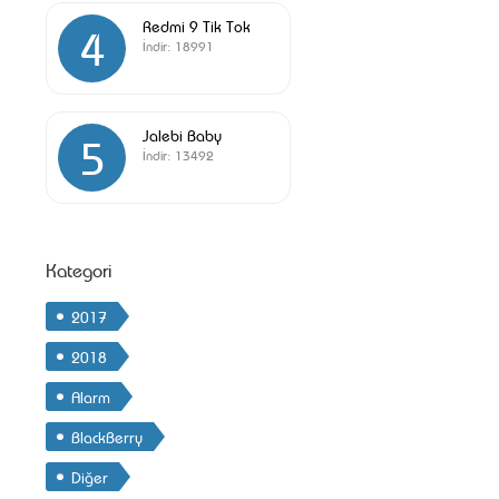
Redmi 9 Tik Tok
4
İndir:
18991
Jalebi Baby
5
İndir:
13492
Kategori
2017
2018
Alarm
BlackBerry
Diğer