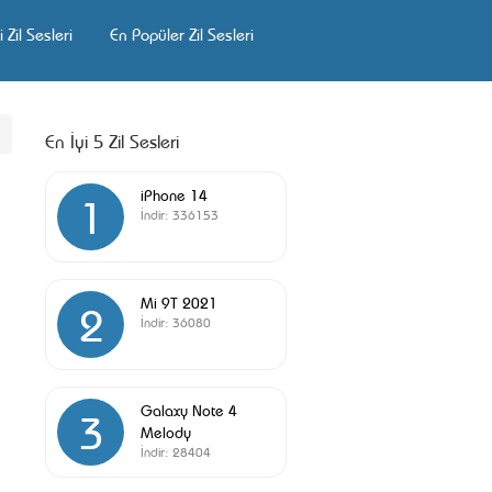
 Zil Sesleri
En Popüler Zil Sesleri
En İyi 5 Zil Sesleri
iPhone 14
1
İndir:
336153
Mi 9T 2021
2
İndir:
36080
Galaxy Note 4
3
Melody
İndir:
28404