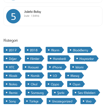
Jalebi Baby
5
İndir:
13496
Kategori
2017
2018
Alarm
BlackBerry
Diğer
Filmler
Hareketli
Hayvanlar
HTC
Huawei
iPhone
Islami
Klasik
Komik
LG
Mesaj
Nokia
Okul
Oppo
Oyun
Remix
Samsung
Şarkı
Ses Efektleri
Sony
Türkçe
Uncategorized
Vivo