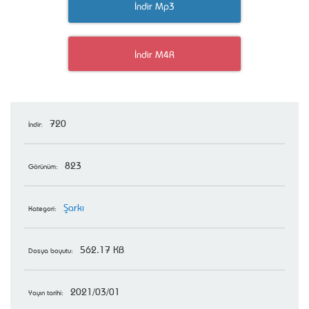
İndir Mp3
İndir M4R
720
İndir:
823
Görünüm:
Şarkı
Kategori:
562.17 KB
Dosya boyutu:
2021/03/01
Yayın tarihi: