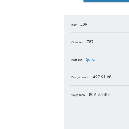
589
İndir:
787
Görünüm:
Şarkı
Kategori:
427.91 KB
Dosya boyutu:
2021/01/28
Yayın tarihi: