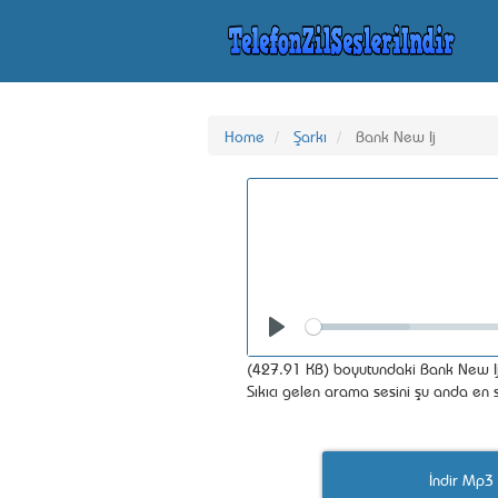
Home
Şarkı
Bank New Ij
Seek
Play
(427.91 KB) boyutundaki Bank New Ij z
Sıkıcı gelen arama sesini şu anda en se
İndir Mp3