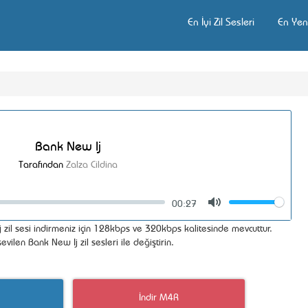
En İyi Zil Sesleri
En Yeni
Bank New Ij
Tarafından
Zalza Cildina
00:27
Volume
Mute
il sesi indirmeniz için 128kbps ve 320kbps kalitesinde mevcuttur.
vilen Bank New Ij zil sesleri ile değiştirin.
İndir M4R