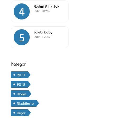
Redmi 9 Tik Tok
4
İndir:
18989
Jalebi Baby
5
İndir:
13487
Kategori
2017
2018
Alarm
BlackBerry
Diğer