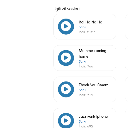
İlgili zil sesleri
Kal Ho Na Ho
Şarkı
İndir:
2127
Momma coming
home
Şarkı
İndir:
766
Thank You Remix
Şarkı
İndir:
719
Jazz Funk Iphone
Şarkı
İndir:
695