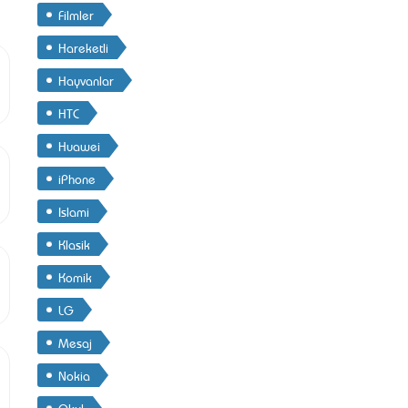
Filmler
Hareketli
Hayvanlar
HTC
Huawei
iPhone
Islami
Klasik
Komik
LG
Mesaj
Nokia
Okul