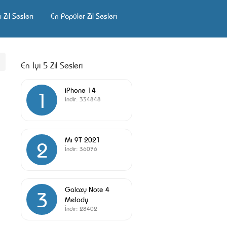
 Zil Sesleri
En Popüler Zil Sesleri
En İyi 5 Zil Sesleri
iPhone 14
1
İndir:
334848
Mi 9T 2021
2
İndir:
36076
Galaxy Note 4
3
Melody
İndir:
28402