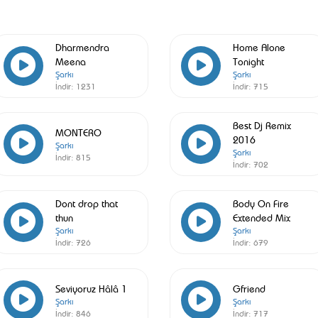
Dharmendra
Home Alone
Meena
Tonight
Şarkı
Şarkı
İndir:
1231
İndir:
715
Best Dj Remix
MONTERO
2016
Şarkı
Şarkı
İndir:
815
İndir:
702
Dont drop that
Body On Fire
thun
Extended Mix
Şarkı
Şarkı
İndir:
726
İndir:
679
Seviyoruz Hâlâ 1
Gfriend
Şarkı
Şarkı
İndir:
846
İndir:
717