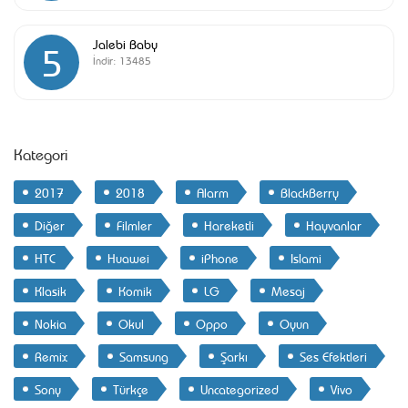
Jalebi Baby
5
İndir:
13485
Kategori
2017
2018
Alarm
BlackBerry
Diğer
Filmler
Hareketli
Hayvanlar
HTC
Huawei
iPhone
Islami
Klasik
Komik
LG
Mesaj
Nokia
Okul
Oppo
Oyun
Remix
Samsung
Şarkı
Ses Efektleri
Sony
Türkçe
Uncategorized
Vivo