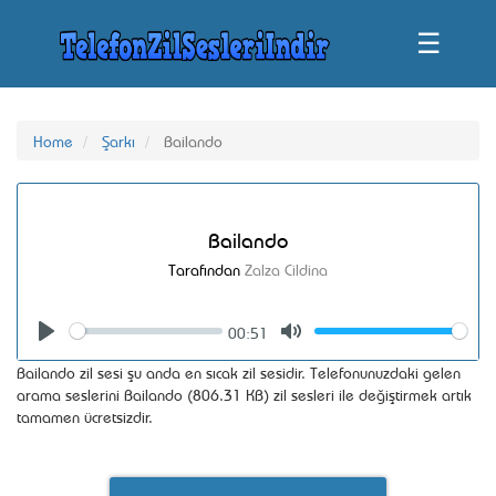
☰
Home
Şarkı
Bailando
Bailando
Tarafından
Zalza Cildina
00:51
Seek
Volume
Play
Mute
Bailando zil sesi şu anda en sıcak zil sesidir. Telefonunuzdaki gelen
arama seslerini Bailando (806.31 KB) zil sesleri ile değiştirmek artık
tamamen ücretsizdir.