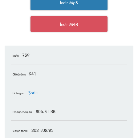
İndir Mp3
İndir M4R
739
İndir:
941
Görünüm:
Şarkı
Kategori:
806.31 KB
Dosya boyutu:
2021/02/25
Yayın tarihi: