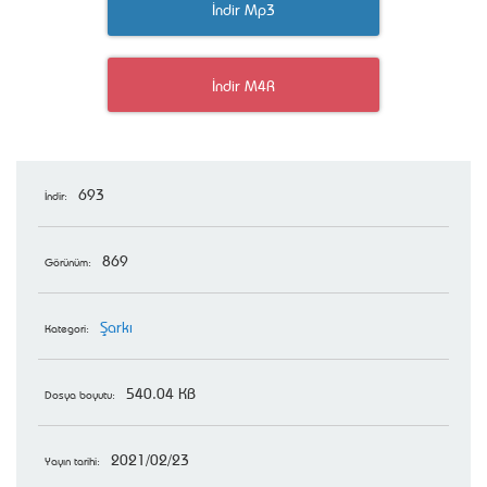
İndir Mp3
İndir M4R
693
İndir:
869
Görünüm:
Şarkı
Kategori:
540.04 KB
Dosya boyutu:
2021/02/23
Yayın tarihi: