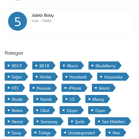
Jalebi Baby
5
İndir:
13486
Kategori
2017
2018
Alarm
BlackBerry
Diğer
Filmler
Hareketli
Hayvanlar
HTC
Huawei
iPhone
Islami
Klasik
Komik
LG
Mesaj
Nokia
Okul
Oppo
Oyun
Remix
Samsung
Şarkı
Ses Efektleri
Sony
Türkçe
Uncategorized
Vivo