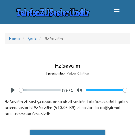
☰
Home
Şarkı
Az Sevdim
Az Sevdim
Tarafından
Zalza Cildina
00:34
Seek
Volume
Play
Mute
Az Sevdim zil sesi şu anda en sıcak zil sesidir. Telefonunuzdaki gelen
arama seslerini Az Sevdim (540.04 KB) zil sesleri ile değiştirmek
artık tamamen ücretsizdir.