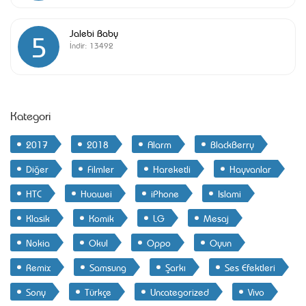
Jalebi Baby
5
İndir:
13492
Kategori
2017
2018
Alarm
BlackBerry
Diğer
Filmler
Hareketli
Hayvanlar
HTC
Huawei
iPhone
Islami
Klasik
Komik
LG
Mesaj
Nokia
Okul
Oppo
Oyun
Remix
Samsung
Şarkı
Ses Efektleri
Sony
Türkçe
Uncategorized
Vivo