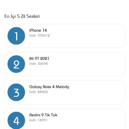
En İyi 5 Zil Sesleri
iPhone 14
1
İndir:
335612
Mi 9T 2021
2
İndir:
36078
Galaxy Note 4 Melody
3
İndir:
28404
Redmi 9 Tik Tok
4
İndir:
18991