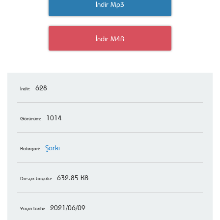
İndir Mp3
İndir M4R
628
İndir:
1014
Görünüm:
Şarkı
Kategori:
632.85 KB
Dosya boyutu:
2021/06/09
Yayın tarihi: