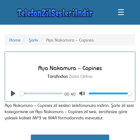
☰
Home
Şarkı
Aya Nakamura – Copines
Aya Nakamura – Copines
Tarafından
Zalza Cildina
00:40
Seek
Volume
Play
Mute
Aya Nakamura – Copines zil sesleri telefonunuza indirin. Şarkı zil sesi
kategorisine ait Aya Nakamura – Copines zil sesi, tercihinize göre
yüksek kaliteli MP3 ve M4R formatlarında mevcuttur.