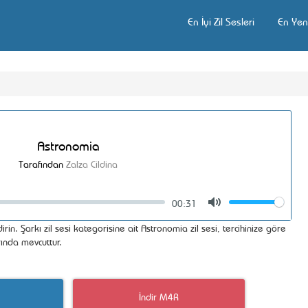
En İyi Zil Sesleri
En Yeni
Astronomia
Tarafından
Zalza Cildina
00:31
Volume
Mute
rin. Şarkı zil sesi kategorisine ait Astronomia zil sesi, tercihinize göre
ında mevcuttur.
İndir M4R