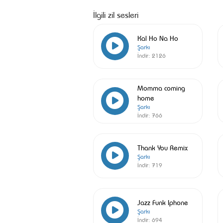
İlgili zil sesleri
Kal Ho Na Ho
Şarkı
İndir:
2126
Momma coming
home
Şarkı
İndir:
766
Thank You Remix
Şarkı
İndir:
719
Jazz Funk Iphone
Şarkı
İndir:
694