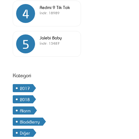
Redmi 9 Tik Tok
4
İndir:
18989
Jalebi Baby
5
İndir:
13487
Kategori
2017
2018
Alarm
BlackBerry
Diğer