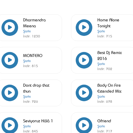
Dharmendra
Home Alone
Meena
Tonight
Şarkı
Şarkı
İndir:
1230
İndir:
715
Best Dj Remix
MONTERO
2016
Şarkı
Şarkı
İndir:
815
İndir:
702
Dont drop that
Body On Fire
thun
Extended Mix
Şarkı
Şarkı
İndir:
726
İndir:
678
Seviyoruz Hâlâ 1
Gfriend
Şarkı
Şarkı
İndir:
845
İndir:
717