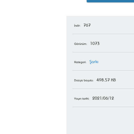
767
İndir:
1073
Görünüm:
Şarkı
Kategori:
498.57 KB
Dosya boyutu:
2021/06/12
Yayın tarihi: