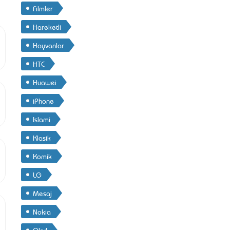
Filmler
Hareketli
Hayvanlar
HTC
Huawei
iPhone
Islami
Klasik
Komik
LG
Mesaj
Nokia
Okul