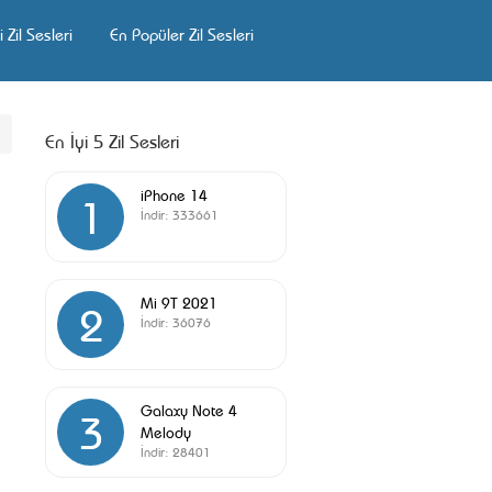
 Zil Sesleri
En Popüler Zil Sesleri
En İyi 5 Zil Sesleri
iPhone 14
1
İndir:
333661
Mi 9T 2021
2
İndir:
36076
Galaxy Note 4
3
Melody
İndir:
28401