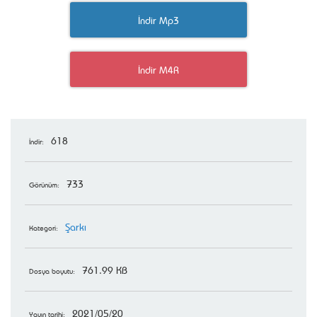
İndir Mp3
İndir M4R
618
İndir:
733
Görünüm:
Şarkı
Kategori:
761.99 KB
Dosya boyutu:
2021/05/20
Yayın tarihi: