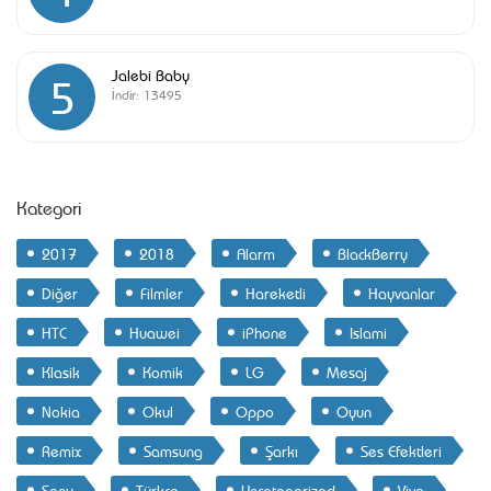
Jalebi Baby
5
İndir:
13495
Kategori
2017
2018
Alarm
BlackBerry
Diğer
Filmler
Hareketli
Hayvanlar
HTC
Huawei
iPhone
Islami
Klasik
Komik
LG
Mesaj
Nokia
Okul
Oppo
Oyun
Remix
Samsung
Şarkı
Ses Efektleri
Sony
Türkçe
Uncategorized
Vivo