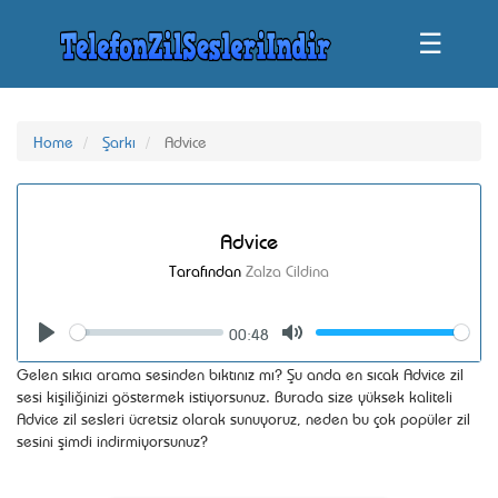
☰
Home
Şarkı
Advice
Advice
Tarafından
Zalza Cildina
00:48
Seek
Volume
Play
Mute
Gelen sıkıcı arama sesinden bıktınız mı? Şu anda en sıcak Advice zil
sesi kişiliğinizi göstermek istiyorsunuz. Burada size yüksek kaliteli
Advice zil sesleri ücretsiz olarak sunuyoruz, neden bu çok popüler zil
sesini şimdi indirmiyorsunuz?