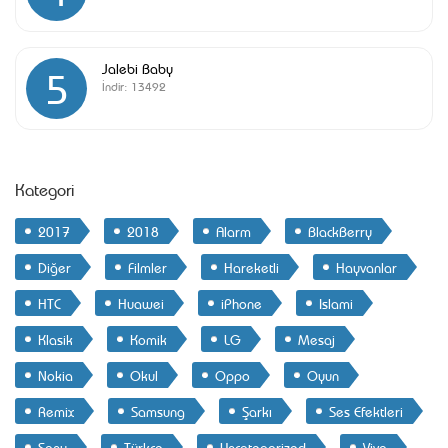
Jalebi Baby
5
İndir:
13492
Kategori
2017
2018
Alarm
BlackBerry
Diğer
Filmler
Hareketli
Hayvanlar
HTC
Huawei
iPhone
Islami
Klasik
Komik
LG
Mesaj
Nokia
Okul
Oppo
Oyun
Remix
Samsung
Şarkı
Ses Efektleri
Sony
Türkçe
Uncategorized
Vivo