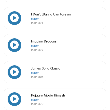
I Don’t Wanna Live Forever
Filmler
İndir:
671
Imagine Dragons
Filmler
İndir:
677
James Bond Classic
Filmler
İndir:
806
Kajaare Movie Himesh
Filmler
İndir:
670