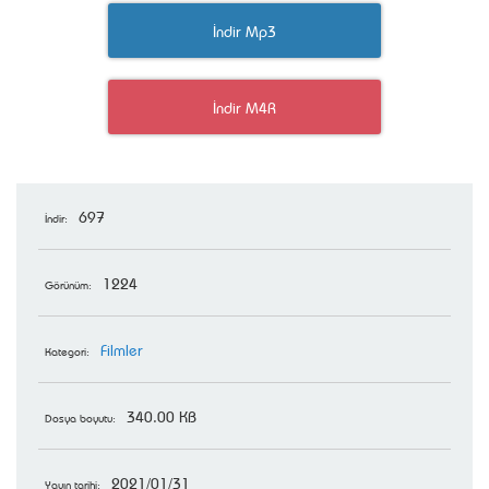
İndir Mp3
İndir M4R
697
İndir:
1224
Görünüm:
Filmler
Kategori:
340.00 KB
Dosya boyutu:
2021/01/31
Yayın tarihi: