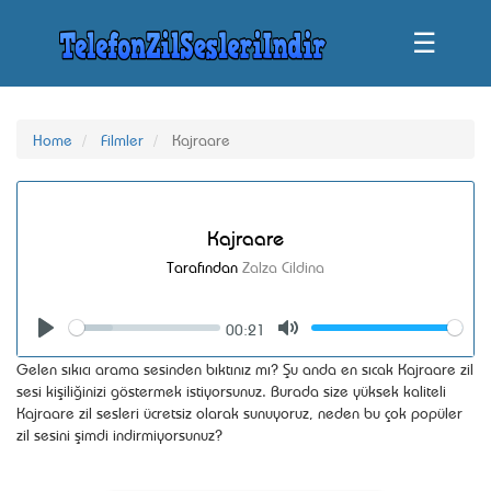
☰
Home
Filmler
Kajraare
Kajraare
Tarafından
Zalza Cildina
00:21
Seek
Volume
Play
Mute
Gelen sıkıcı arama sesinden bıktınız mı? Şu anda en sıcak Kajraare zil
sesi kişiliğinizi göstermek istiyorsunuz. Burada size yüksek kaliteli
Kajraare zil sesleri ücretsiz olarak sunuyoruz, neden bu çok popüler
zil sesini şimdi indirmiyorsunuz?