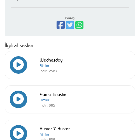
Paylaş
İlgili zil sesleri
Wednesday
Filmler
İndir:
2587
Flame Tinashe
Filmler
İndir:
885
Hunter X Hunter
Filmler
İndir:
735