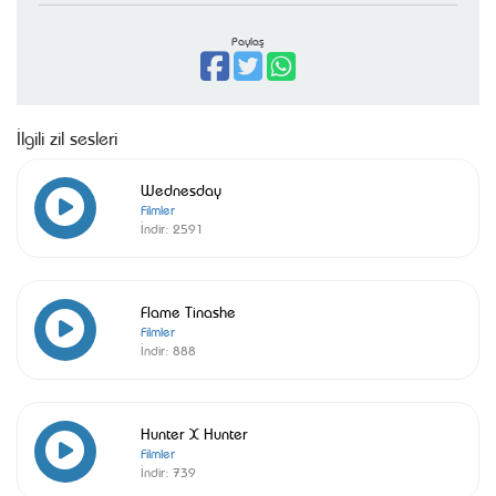
Paylaş
İlgili zil sesleri
Wednesday
Filmler
İndir:
2591
Flame Tinashe
Filmler
İndir:
888
Hunter X Hunter
Filmler
İndir:
739