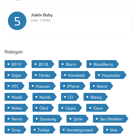
Jalebi Baby
5
İndir:
13495
Kategori
2017
2018
Alarm
BlackBerry
Diğer
Filmler
Hareketli
Hayvanlar
HTC
Huawei
iPhone
Islami
Klasik
Komik
LG
Mesaj
Nokia
Okul
Oppo
Oyun
Remix
Samsung
Şarkı
Ses Efektleri
Sony
Türkçe
Uncategorized
Vivo