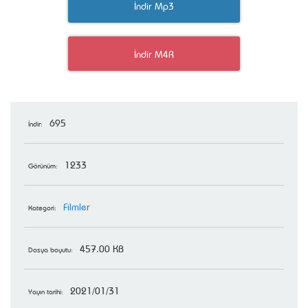
İndir Mp3
İndir M4R
695
İndir:
1233
Görünüm:
Filmler
Kategori:
457.00 KB
Dosya boyutu:
2021/01/31
Yayın tarihi: