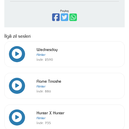
Paylaş
İlgili zil sesleri
Wednesday
Filmler
İndir:
2590
Flame Tinashe
Filmler
İndir:
886
Hunter X Hunter
Filmler
İndir:
735