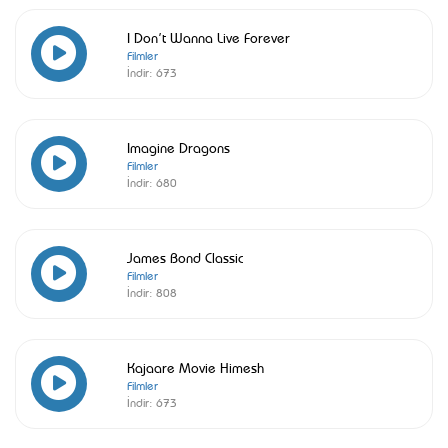
I Don’t Wanna Live Forever
Filmler
İndir:
673
Imagine Dragons
Filmler
İndir:
680
James Bond Classic
Filmler
İndir:
808
Kajaare Movie Himesh
Filmler
İndir:
673