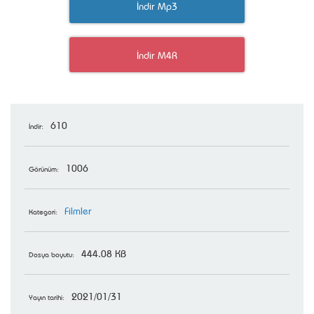
İndir Mp3
İndir M4R
610
İndir:
1006
Görünüm:
Filmler
Kategori:
444.08 KB
Dosya boyutu:
2021/01/31
Yayın tarihi: