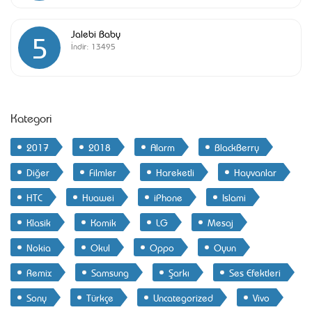
Jalebi Baby
5
İndir:
13495
Kategori
2017
2018
Alarm
BlackBerry
Diğer
Filmler
Hareketli
Hayvanlar
HTC
Huawei
iPhone
Islami
Klasik
Komik
LG
Mesaj
Nokia
Okul
Oppo
Oyun
Remix
Samsung
Şarkı
Ses Efektleri
Sony
Türkçe
Uncategorized
Vivo