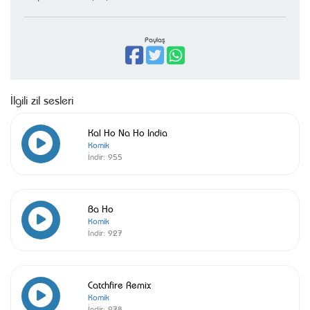
Paylaş
İlgili zil sesleri
Kal Ho Na Ho India
Komik
İndir:
955
Ba Ho
Komik
İndir:
927
Catchfire Remix
Komik
İndir:
978