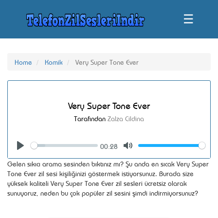
☰
Home
Komik
Very Super Tone Ever
Very Super Tone Ever
Tarafından
Zalza Cildina
00:28
Seek
Volume
Play
Mute
Gelen sıkıcı arama sesinden bıktınız mı? Şu anda en sıcak Very Super
Tone Ever zil sesi kişiliğinizi göstermek istiyorsunuz. Burada size
yüksek kaliteli Very Super Tone Ever zil sesleri ücretsiz olarak
sunuyoruz, neden bu çok popüler zil sesini şimdi indirmiyorsunuz?