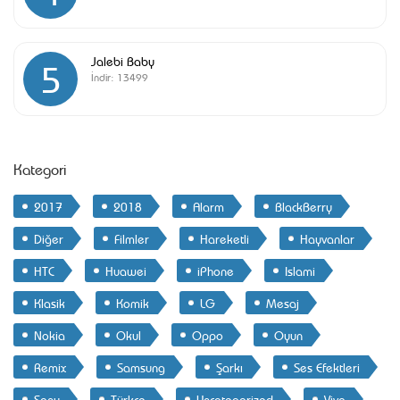
Jalebi Baby
5
İndir:
13499
Kategori
2017
2018
Alarm
BlackBerry
Diğer
Filmler
Hareketli
Hayvanlar
HTC
Huawei
iPhone
Islami
Klasik
Komik
LG
Mesaj
Nokia
Okul
Oppo
Oyun
Remix
Samsung
Şarkı
Ses Efektleri
Sony
Türkçe
Uncategorized
Vivo