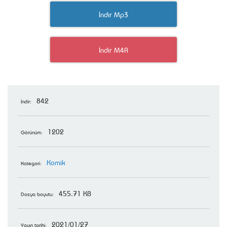
İndir Mp3
İndir M4R
842
İndir:
1202
Görünüm:
Komik
Kategori:
455.71 KB
Dosya boyutu:
2021/01/27
Yayın tarihi: