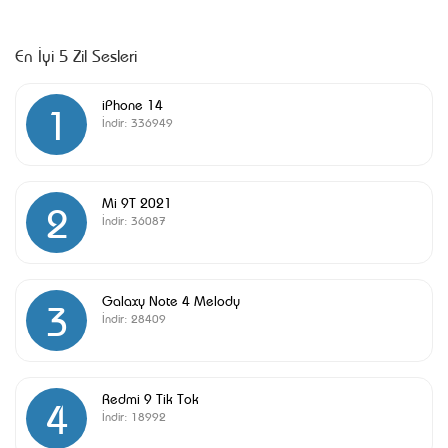
En İyi 5 Zil Sesleri
iPhone 14
1
İndir:
336949
Mi 9T 2021
2
İndir:
36087
Galaxy Note 4 Melody
3
İndir:
28409
Redmi 9 Tik Tok
4
İndir:
18992