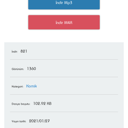
İndir Mp3
İndir M4R
821
İndir:
1360
Görünüm:
Komik
Kategori:
102.92 KB
Dosya boyutu:
2021/01/27
Yayın tarihi: