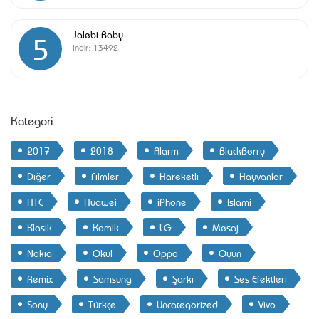
Jalebi Baby
5
İndir:
13492
Kategori
2017
2018
Alarm
BlackBerry
Diğer
Filmler
Hareketli
Hayvanlar
HTC
Huawei
iPhone
Islami
Klasik
Komik
LG
Mesaj
Nokia
Okul
Oppo
Oyun
Remix
Samsung
Şarkı
Ses Efektleri
Sony
Türkçe
Uncategorized
Vivo