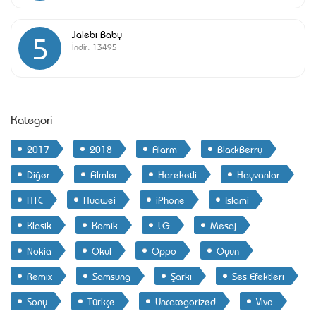
Jalebi Baby
5
İndir:
13495
Kategori
2017
2018
Alarm
BlackBerry
Diğer
Filmler
Hareketli
Hayvanlar
HTC
Huawei
iPhone
Islami
Klasik
Komik
LG
Mesaj
Nokia
Okul
Oppo
Oyun
Remix
Samsung
Şarkı
Ses Efektleri
Sony
Türkçe
Uncategorized
Vivo