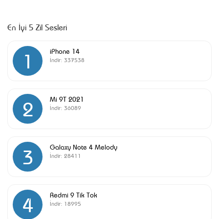
En İyi 5 Zil Sesleri
iPhone 14
1
İndir:
337538
Mi 9T 2021
2
İndir:
36089
Galaxy Note 4 Melody
3
İndir:
28411
Redmi 9 Tik Tok
4
İndir:
18995