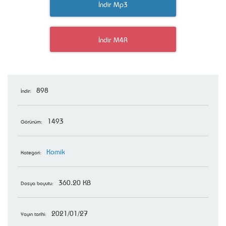
İndir Mp3
İndir M4R
898
İndir:
1493
Görünüm:
Komik
Kategori:
360.20 KB
Dosya boyutu:
2021/01/27
Yayın tarihi: