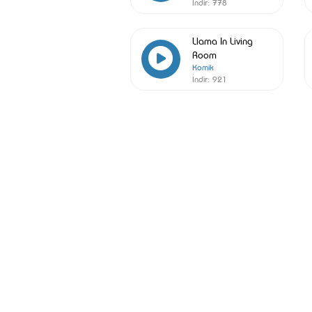
İndir:
778
Llama In Living
Room
Komik
İndir:
921