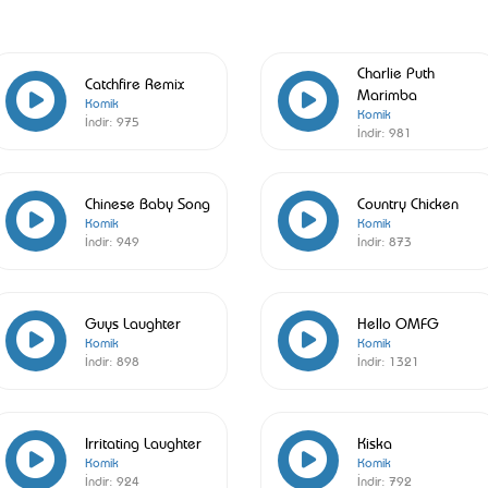
Charlie Puth
Catchfire Remix
Marimba
Komik
Komik
İndir:
975
İndir:
981
Chinese Baby Song
Country Chicken
Komik
Komik
İndir:
949
İndir:
873
Guys Laughter
Hello OMFG
Komik
Komik
İndir:
898
İndir:
1321
Irritating Laughter
Kiska
Komik
Komik
İndir:
924
İndir:
792