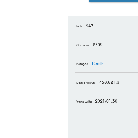
947
İndir:
2302
Görünüm:
Komik
Kategori:
458.82 KB
Dosya boyutu:
2021/01/30
Yayın tarihi: