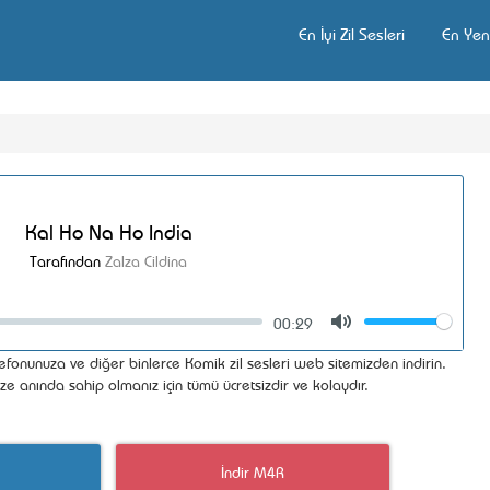
En İyi Zil Sesleri
En Yeni
Kal Ho Na Ho India
Tarafından
Zalza Cildina
00:29
Volume
Mute
efonunuza ve diğer binlerce Komik zil sesleri web sitemizden indirin.
ize anında sahip olmanız için tümü ücretsizdir ve kolaydır.
İndir M4R