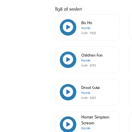
İlgili zil sesleri
Ba Ho
Komik
İndir:
922
Children Fun
Komik
İndir:
870
Drool Cute
Komik
İndir:
820
Homer Simpson
Scream
Komik