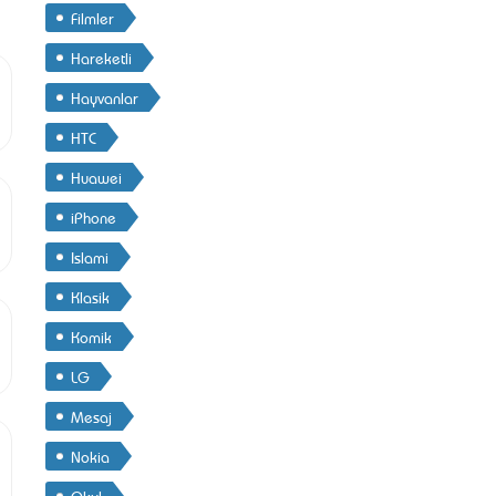
Filmler
Hareketli
Hayvanlar
HTC
Huawei
iPhone
Islami
Klasik
Komik
LG
Mesaj
Nokia
Okul