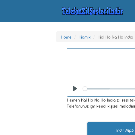
Home
Komik
Kal Ho Na Ho India
Seek
Play
Hemen Kal Ho Na Ho India zil sesi tel
Telefonunuz için kendi kişisel melodin
İndir Mp3