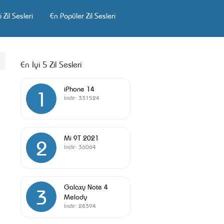
 Zil Sesleri
En Popüler Zil Sesleri
En İyi 5 Zil Sesleri
iPhone 14
1
İndir:
331524
Mi 9T 2021
2
İndir:
36064
Galaxy Note 4
3
Melody
İndir:
28394