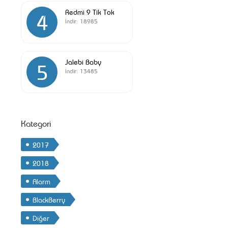
Redmi 9 Tik Tok
4
İndir:
18985
Jalebi Baby
5
İndir:
13485
Kategori
2017
2018
Alarm
BlackBerry
Diğer