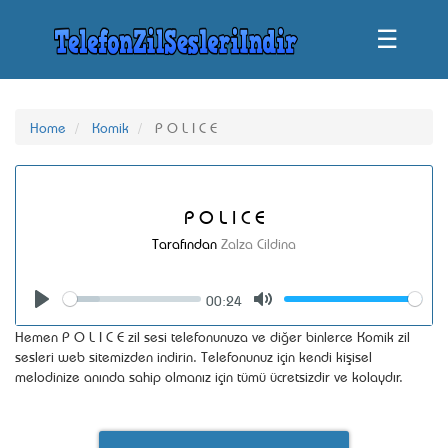
☰
Home
Komik
P O L I C E
P O L I C E
Tarafından
Zalza Cildina
00:24
Seek
Volume
Play
Mute
Hemen P O L I C E zil sesi telefonunuza ve diğer binlerce Komik zil
sesleri web sitemizden indirin. Telefonunuz için kendi kişisel
melodinize anında sahip olmanız için tümü ücretsizdir ve kolaydır.