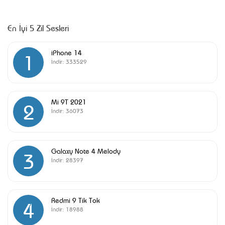
En İyi 5 Zil Sesleri
iPhone 14
1
İndir:
333529
Mi 9T 2021
2
İndir:
36073
Galaxy Note 4 Melody
3
İndir:
28397
Redmi 9 Tik Tok
4
İndir:
18988