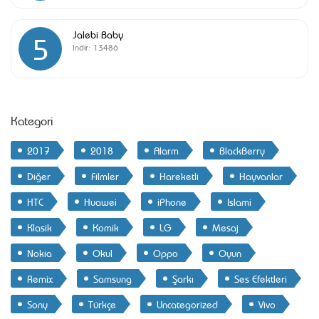
Jalebi Baby
5
İndir:
13486
Kategori
2017
2018
Alarm
BlackBerry
Diğer
Filmler
Hareketli
Hayvanlar
HTC
Huawei
iPhone
Islami
Klasik
Komik
LG
Mesaj
Nokia
Okul
Oppo
Oyun
Remix
Samsung
Şarkı
Ses Efektleri
Sony
Türkçe
Uncategorized
Vivo