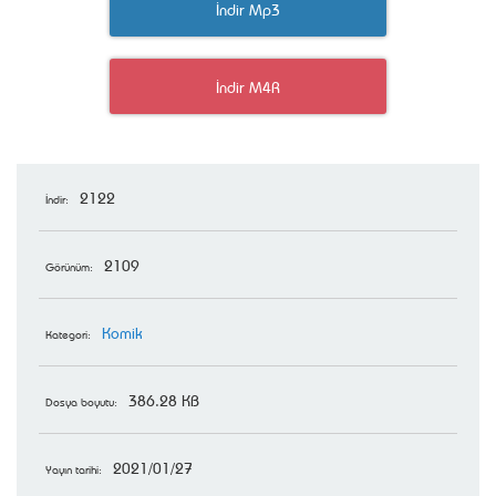
İndir Mp3
İndir M4R
2122
İndir:
2109
Görünüm:
Komik
Kategori:
386.28 KB
Dosya boyutu:
2021/01/27
Yayın tarihi: