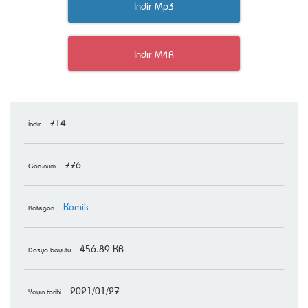
İndir Mp3
İndir M4R
714
İndir:
776
Görünüm:
Komik
Kategori:
456.89 KB
Dosya boyutu:
2021/01/27
Yayın tarihi: