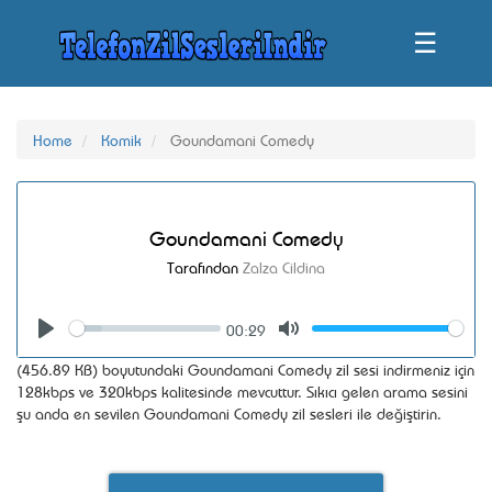
☰
Home
Komik
Goundamani Comedy
Goundamani Comedy
Tarafından
Zalza Cildina
00:29
Seek
Volume
Play
Mute
(456.89 KB) boyutundaki Goundamani Comedy zil sesi indirmeniz için
128kbps ve 320kbps kalitesinde mevcuttur. Sıkıcı gelen arama sesini
şu anda en sevilen Goundamani Comedy zil sesleri ile değiştirin.