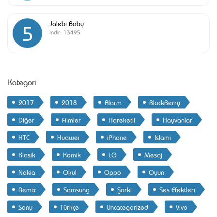
Jalebi Baby
5
İndir:
13495
Kategori
2017
2018
Alarm
BlackBerry
Diğer
Filmler
Hareketli
Hayvanlar
HTC
Huawei
iPhone
Islami
Klasik
Komik
LG
Mesaj
Nokia
Okul
Oppo
Oyun
Remix
Samsung
Şarkı
Ses Efektleri
Sony
Türkçe
Uncategorized
Vivo